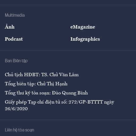
Hạ tầng
Sức khỏe
Khung pháp lý
Doanh nghiệp
Địa phương
Thị trường
Bảo hiểm
Multimedia
Sự kiện
Nhân lực
Ảnh
eMagazine
Đẹp +
An sinh
Podcast
Infographics
Giải trí
Y tế
Nhà
Ban Biên tập
Ẩm thực
Chủ tịch HĐBT: TS. Chử Văn Lâm
Tổng biên tập: Chử Thị Hạnh
Tổng thư ký tòa soạn: Đào Quang Bính
Giấy phép Tạp chí điện tử số: 272/GP-BTTTT ngày
26/6/2020
Liên hệ tòa soạn