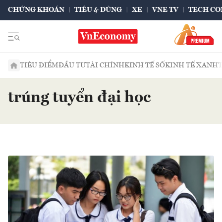
CHỨNG KHOÁN
TIÊU & DÙNG
XE
VNE TV
TECH CO
TIÊU ĐIỂM
ĐẦU TƯ
TÀI CHÍNH
KINH TẾ SỐ
KINH TẾ XANH
trúng tuyển đại học