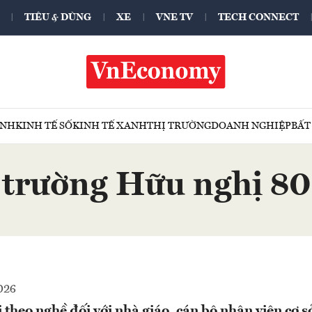
TIÊU & DÙNG
XE
VNE TV
TECH CONNECT
ÍNH
KINH TẾ SỐ
KINH TẾ XANH
THỊ TRƯỜNG
DOANH NGHIỆP
BẤT
trường Hữu nghị 80
026
 theo nghề đối với nhà giáo, cán bộ nhân viên cơ s