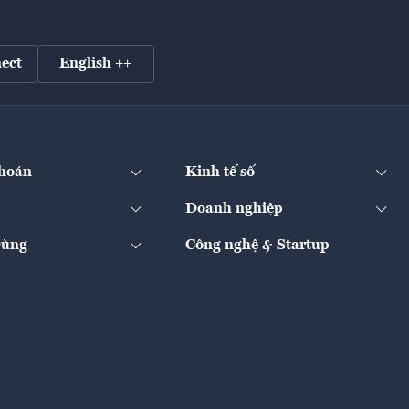
ect
English ++
hoán
Kinh tế số
Doanh nghiệp
Dùng
Công nghệ & Startup