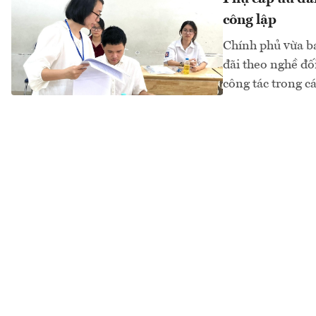
công lập
Chính phủ vừa b
đãi theo nghề đối
công tác trong cá