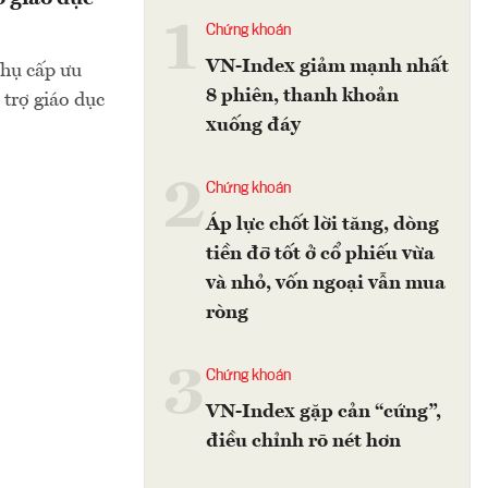
1
Chứng khoán
VN-Index giảm mạnh nhất
hụ cấp ưu
8 phiên, thanh khoản
 trợ giáo dục
xuống đáy
2
Chứng khoán
Áp lực chốt lời tăng, dòng
tiền đỡ tốt ở cổ phiếu vừa
và nhỏ, vốn ngoại vẫn mua
ròng
3
Chứng khoán
VN-Index gặp cản “cứng”,
điều chỉnh rõ nét hơn