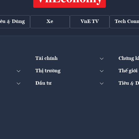
iêu & Dùng
Xe
VnE TV
Tech Conn
Tài chính
Chứng k
Thị trường
Thế giới
Đầu tư
Tiêu & 