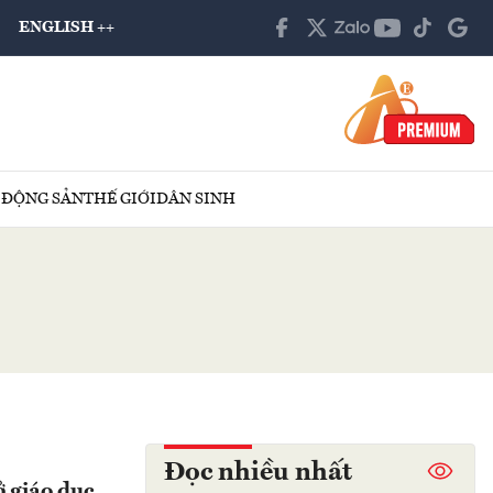
ENGLISH ++
 ĐỘNG SẢN
THẾ GIỚI
DÂN SINH
Đọc nhiều nhất
ở giáo dục