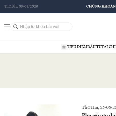
Thứ Bảy, 08/08/2026
CHỨNG KHOÁN
TIÊU ĐIỂM
ĐẦU TƯ
TÀI CH
Thứ Hai, 25-05-2
Phụ cấp ưu đãi