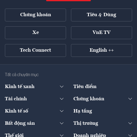
Chứng khoán
Tiêu & Dùng
Xe
VnE TV
Tech Connect
English ++
Tất cả chuyên mục
Kinh tế xanh
Tiêu điểm
Chuyển động xanh
Tài chính
Chứng khoán
Pháp lý
Ngân hàng
Doanh nghiệp niêm yết
Kinh tế số
Hạ tầng
Thương hiệu xanh
Thị trường vốn
Thị trường
Sản phẩm - Thị trường
Bất động sản
Thị trường
Diễn đàn
Thuế
Đầu tư
Tài sản số
Chính sách
Xuất nhập khẩu
Thế giới
Doanh nghiệp