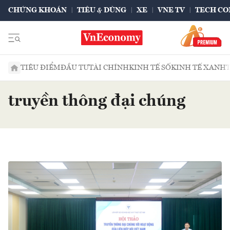
CHỨNG KHOÁN
TIÊU & DÙNG
XE
VNE TV
TECH CO
TIÊU ĐIỂM
ĐẦU TƯ
TÀI CHÍNH
KINH TẾ SỐ
KINH TẾ XANH
truyền thông đại chúng