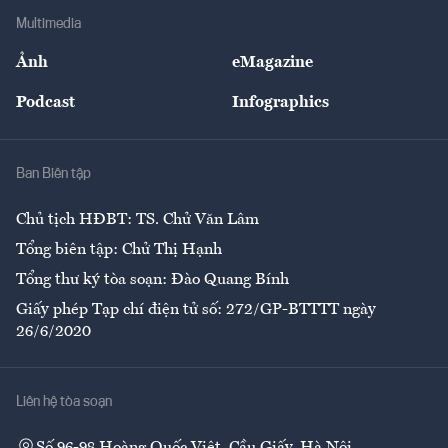
Địa phương
Thị trường
Bảo hiểm
Multimedia
Sự kiện
Nhân lực
Ảnh
eMagazine
Đẹp +
An sinh
Podcast
Infographics
Giải trí
Y tế
Nhà
Ban Biên tập
Ẩm thực
Chủ tịch HĐBT: TS. Chử Văn Lâm
Tổng biên tập: Chử Thị Hạnh
Tổng thư ký tòa soạn: Đào Quang Bính
Giấy phép Tạp chí điện tử số: 272/GP-BTTTT ngày
26/6/2020
Liên hệ tòa soạn
Số 96-98 Hoàng Quốc Việt, Cầu Giấy, Hà Nội