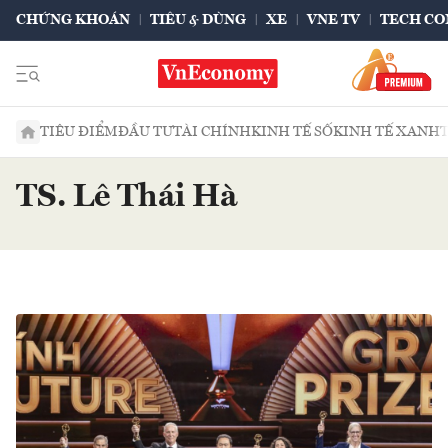
CHỨNG KHOÁN
TIÊU & DÙNG
XE
VNE TV
TECH CO
TIÊU ĐIỂM
ĐẦU TƯ
TÀI CHÍNH
KINH TẾ SỐ
KINH TẾ XANH
TS. Lê Thái Hà