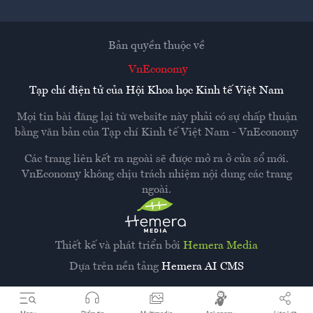
Bản quyền thuộc về
VnEconomy
Tạp chí điện tử của Hội Khoa học Kinh tế Việt Nam
Mọi tin bài đăng lại từ website này phải có sự chấp thuận
bằng văn bản của
Tạp chí Kinh tế Việt Nam - VnEconomy
Các trang liên kết ra ngoài sẽ được mở ra ở cửa sổ mới.
VnEconomy không chịu trách nhiệm nội dung các trang
ngoài.
Thiết kế và phát triển bởi
Hemera Media
Dựa trên nền tảng
Hemera AI CMS