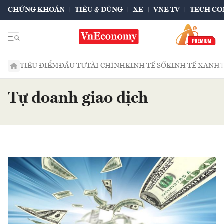
CHỨNG KHOÁN
TIÊU & DÙNG
XE
VNE TV
TECH CO
TIÊU ĐIỂM
ĐẦU TƯ
TÀI CHÍNH
KINH TẾ SỐ
KINH TẾ XANH
Tự doanh giao dịch