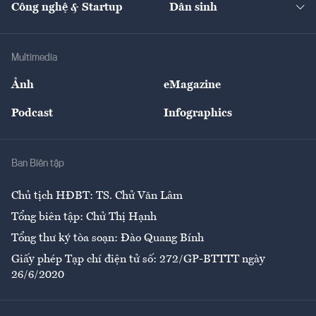
Công nghệ & Startup
Dân sinh
Tư vấn
Nông sản
Doanh nhân
Tư vấn Tiêu & Dùng
Infographics
Hạ tầng
Sức khỏe
Khung pháp lý
Doanh nghiệp
Địa phương
Thị trường
Bảo hiểm
Multimedia
Sự kiện
Nhân lực
Ảnh
eMagazine
Đẹp +
An sinh
Podcast
Infographics
Giải trí
Y tế
Nhà
Ban Biên tập
Ẩm thực
Chủ tịch HĐBT: TS. Chử Văn Lâm
Tổng biên tập: Chử Thị Hạnh
Tổng thư ký tòa soạn: Đào Quang Bính
Giấy phép Tạp chí điện tử số: 272/GP-BTTTT ngày
26/6/2020