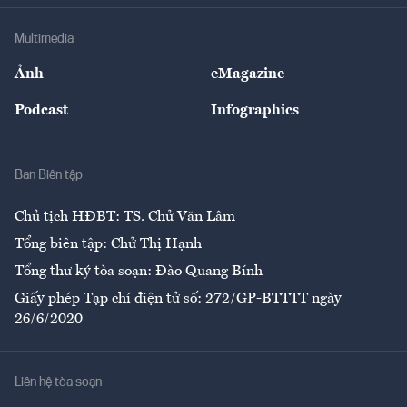
Doanh nghiệp
Địa phương
Thị trường
Bảo hiểm
Multimedia
Sự kiện
Nhân lực
Ảnh
eMagazine
Đẹp +
An sinh
Podcast
Infographics
Giải trí
Y tế
Nhà
Ban Biên tập
Ẩm thực
Chủ tịch HĐBT: TS. Chử Văn Lâm
Tổng biên tập: Chử Thị Hạnh
Tổng thư ký tòa soạn: Đào Quang Bính
Giấy phép Tạp chí điện tử số: 272/GP-BTTTT ngày
26/6/2020
Liên hệ tòa soạn