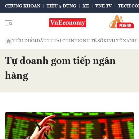
CHỨNG KHOÁN
TIÊU & DÙNG
XE
VNE TV
TECH CO
TIÊU ĐIỂM
ĐẦU TƯ
TÀI CHÍNH
KINH TẾ SỐ
KINH TẾ XANH
Tự doanh gom tiếp ngân
hàng