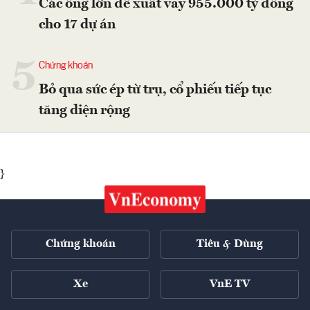
Các ông lớn đề xuất vay 955.000 tỷ đồng
cho 17 dự án
5
Chứng khoán
Bỏ qua sức ép từ trụ, cổ phiếu tiếp tục
tăng diện rộng
}
Chứng khoán
Tiêu & Dùng
Xe
VnE TV