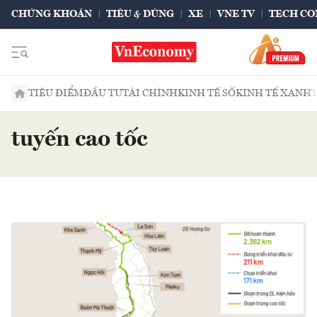
CHỨNG KHOÁN
TIÊU & DÙNG
XE
VNE TV
TECH CO
TIÊU ĐIỂM
ĐẦU TƯ
TÀI CHÍNH
KINH TẾ SỐ
KINH TẾ XANH
tuyến cao tốc