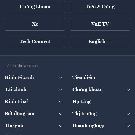
Chứng khoán
Tiêu & Dùng
Xe
VnE TV
Tech Connect
English ++
Tất cả chuyên mục
Kinh tế xanh
Tiêu điểm
Chuyển động xanh
Tài chính
Chứng khoán
Pháp lý
Ngân hàng
Doanh nghiệp niêm yết
Kinh tế số
Hạ tầng
Thương hiệu xanh
Thị trường vốn
Thị trường
Sản phẩm - Thị trường
Bất động sản
Thị trường
Diễn đàn
Thuế
Đầu tư
Tài sản số
Chính sách
Xuất nhập khẩu
Thế giới
Doanh nghiệp
Bảo hiểm
Quốc tế
Dịch vụ số
Thị trường
Khung pháp lý
Kinh tế
Chuyển động