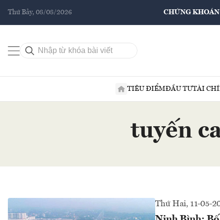
Thứ Bảy, 08/08/2026
CHỨNG KHOÁN
TIÊU ĐIỂM
ĐẦU TƯ
TÀI CH
tuyến c
Thứ Hai, 11-05-2
Ninh Bình: Bố 