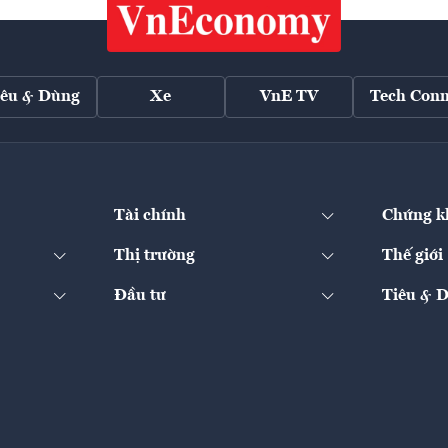
iêu & Dùng
Xe
VnE TV
Tech Conn
Tài chính
Chứng k
Thị trường
Thế giới
Đầu tư
Tiêu & 