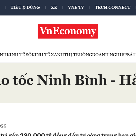
TIÊU & DÙNG
XE
VNE TV
TECH CONNECT
ÍNH
KINH TẾ SỐ
KINH TẾ XANH
THỊ TRƯỜNG
DOANH NGHIỆP
BẤT
ao tốc Ninh Bình - H
026
trí gần 290.000 tỷ đồng đầu tư công trung hạn gi