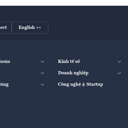
ect
English ++
hoán
Kinh tế số
Doanh nghiệp
Dùng
Công nghệ & Startup