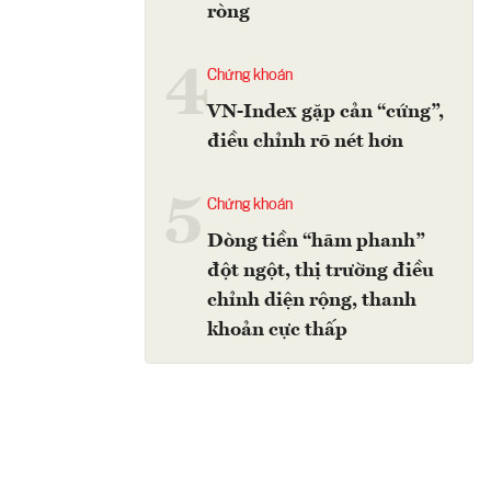
ròng
4
Chứng khoán
VN-Index gặp cản “cứng”,
điều chỉnh rõ nét hơn
5
Chứng khoán
Dòng tiền “hãm phanh”
đột ngột, thị trường điều
chỉnh diện rộng, thanh
khoản cực thấp