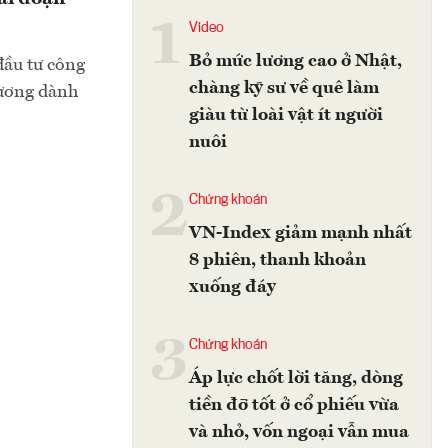
1
Video
Bỏ mức lương cao ở Nhật,
đầu tư công
chàng kỹ sư về quê làm
hương dành
giàu từ loài vật ít người
nuôi
2
Chứng khoán
VN-Index giảm mạnh nhất
8 phiên, thanh khoản
xuống đáy
3
Chứng khoán
Áp lực chốt lời tăng, dòng
tiền đỡ tốt ở cổ phiếu vừa
và nhỏ, vốn ngoại vẫn mua