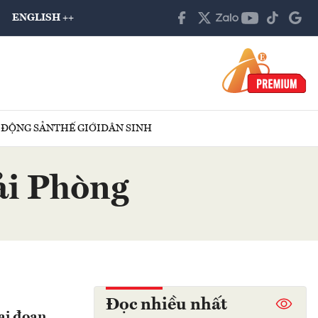
ENGLISH ++
 ĐỘNG SẢN
THẾ GIỚI
DÂN SINH
ải Phòng
Đọc nhiều nhất
ai đoạn