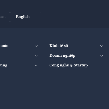
ect
English ++
hoán
Kinh tế số
Doanh nghiệp
Dùng
Công nghệ & Startup