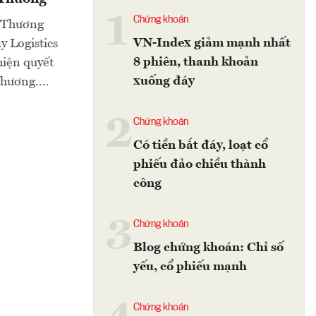
1
Chứng khoán
g Thương
VN-Index giảm mạnh nhất
 Logistics
8 phiên, thanh khoản
hiện quyết
xuống đáy
hương....
2
Chứng khoán
Có tiền bắt đáy, loạt cổ
phiếu đảo chiều thành
công
3
Chứng khoán
Blog chứng khoán: Chỉ số
yếu, cổ phiếu mạnh
Chứng khoán