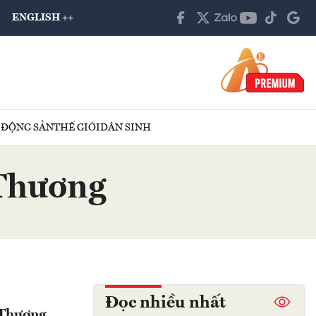
ENGLISH ++
 ĐỘNG SẢN
THẾ GIỚI
DÂN SINH
 Thương
Đọc nhiều nhất
 Thương