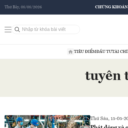
Thứ Bảy, 08/08/2026
CHỨNG KHOÁN
TIÊU ĐIỂM
ĐẦU TƯ
TÀI CH
tuyên 
Thứ Sáu, 15-05-2
Phát động và 