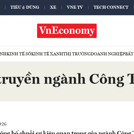
TIÊU & DÙNG
XE
VNE TV
TECH CONNECT
ÍNH
KINH TẾ SỐ
KINH TẾ XANH
THỊ TRƯỜNG
DOANH NGHIỆP
BẤT
truyền ngành Công
026
công bố chuỗi sự kiện quan trọng của ngành Công