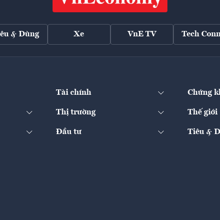
iêu & Dùng
Xe
VnE TV
Tech Conn
Tài chính
Chứng k
Thị trường
Thế giới
Đầu tư
Tiêu & 