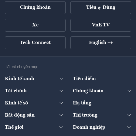
Chứng khoán
Tiêu & Dùng
Xe
VnE TV
Tech Connect
English ++
Tất cả chuyên mục
Kinh tế xanh
Tiêu điểm
Chuyển động xanh
Tài chính
Chứng khoán
Pháp lý
Ngân hàng
Doanh nghiệp niêm yết
Kinh tế số
Hạ tầng
Thương hiệu xanh
Thị trường vốn
Thị trường
Sản phẩm - Thị trường
Bất động sản
Thị trường
Diễn đàn
Thuế
Đầu tư
Tài sản số
Chính sách
Xuất nhập khẩu
Thế giới
Doanh nghiệp
Bảo hiểm
Quốc tế
Dịch vụ số
Thị trường
Khung pháp lý
Kinh tế
Chuyển động