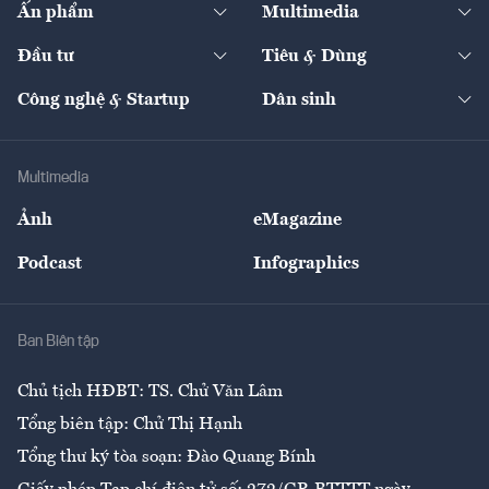
Ấn phẩm
Multimedia
Khung pháp lý
Start-up
Dự án
Công nghiệp
Chuyển động 24h
Đối thoại
The Guide
Video
Đầu tư
Tiêu & Dùng
Quản trị số
Cafe BĐS
Thị trường
Kinh doanh
Kết nối
Tạp chí kinh tế Việt Nam
eMagazine
Nhà đầu tư
Du lịch
Công nghệ & Startup
Dân sinh
Tư vấn
Nông sản
Doanh nhân
Tư vấn Tiêu & Dùng
Infographics
Hạ tầng
Sức khỏe
Khung pháp lý
Doanh nghiệp
Địa phương
Thị trường
Bảo hiểm
Multimedia
Sự kiện
Nhân lực
Ảnh
eMagazine
Đẹp +
An sinh
Podcast
Infographics
Giải trí
Y tế
Nhà
Ban Biên tập
Ẩm thực
Chủ tịch HĐBT: TS. Chử Văn Lâm
Tổng biên tập: Chử Thị Hạnh
Tổng thư ký tòa soạn: Đào Quang Bính