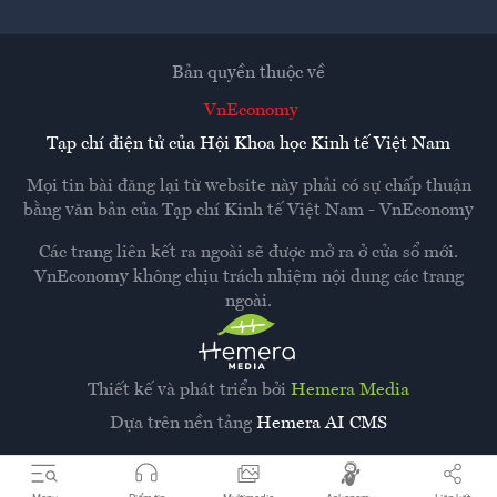
Bản quyền thuộc về
VnEconomy
Tạp chí điện tử của Hội Khoa học Kinh tế Việt Nam
Mọi tin bài đăng lại từ website này phải có sự chấp thuận
bằng văn bản của
Tạp chí Kinh tế Việt Nam - VnEconomy
Các trang liên kết ra ngoài sẽ được mở ra ở cửa sổ mới.
VnEconomy không chịu trách nhiệm nội dung các trang
ngoài.
Thiết kế và phát triển bởi
Hemera Media
Dựa trên nền tảng
Hemera AI CMS