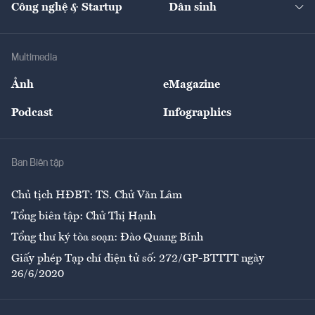
Công nghệ & Startup
Dân sinh
Tư vấn
Nông sản
Doanh nhân
Tư vấn Tiêu & Dùng
Infographics
Hạ tầng
Sức khỏe
Khung pháp lý
Doanh nghiệp
Địa phương
Thị trường
Bảo hiểm
Multimedia
Sự kiện
Nhân lực
Ảnh
eMagazine
Đẹp +
An sinh
Podcast
Infographics
Giải trí
Y tế
Nhà
Ban Biên tập
Ẩm thực
Chủ tịch HĐBT: TS. Chử Văn Lâm
Tổng biên tập: Chử Thị Hạnh
Tổng thư ký tòa soạn: Đào Quang Bính
Giấy phép Tạp chí điện tử số: 272/GP-BTTTT ngày
26/6/2020