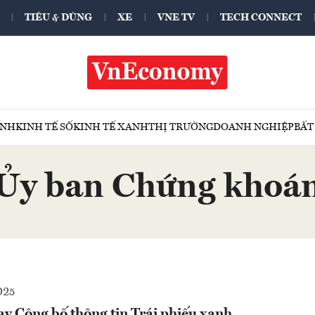
TIÊU & DÙNG
XE
VNE TV
TECH CONNECT
ÍNH
KINH TẾ SỐ
KINH TẾ XANH
THỊ TRƯỜNG
DOANH NGHIỆP
BẤT
Ủy ban Chứng khoá
025
tay Công bố thông tin Trái phiếu xanh