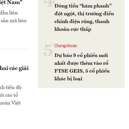
4
Việt Nam"
Dòng tiền “hãm phanh”
dẫn liên
đột ngột, thị trường điều
i sản mã hóa
chỉnh diện rộng, thanh
khoản cực thấp
5
Chứng khoán
Dự báo 9 cổ phiếu mới
nhất được thêm vào rổ
ai các giải
FTSE GEIS, 5 cổ phiếu
khác bị loại
nh tiến độ
i các tổ
khoán Việt