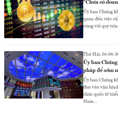
"Chưa có doan
Ủy ban Chứng kh
quan đến việc cấ
cùng với quy trì
Thứ Hai, 05-06-
Ủy ban Chứng 
pháp để sớm n
Ủy ban Chứng kho
đưa vào vận hành
chức quốc tế tri
Nam...