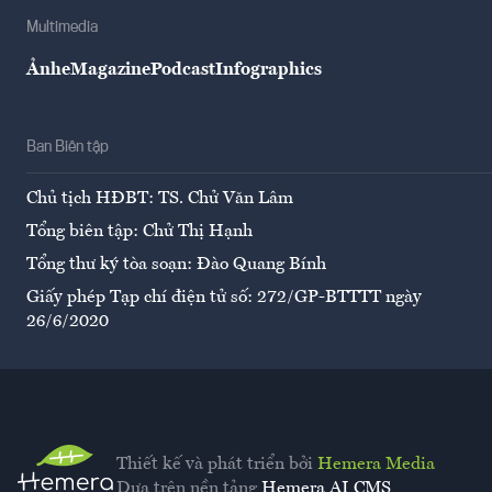
Multimedia
Ảnh
eMagazine
Podcast
Infographics
Ban Biên tập
Chủ tịch HĐBT: TS. Chử Văn Lâm
Tổng biên tập: Chử Thị Hạnh
Tổng thư ký tòa soạn: Đào Quang Bính
Giấy phép Tạp chí điện tử số: 272/GP-BTTTT ngày
26/6/2020
Thiết kế và phát triển bởi
Hemera Media
Dựa trên nền tảng
Hemera AI CMS