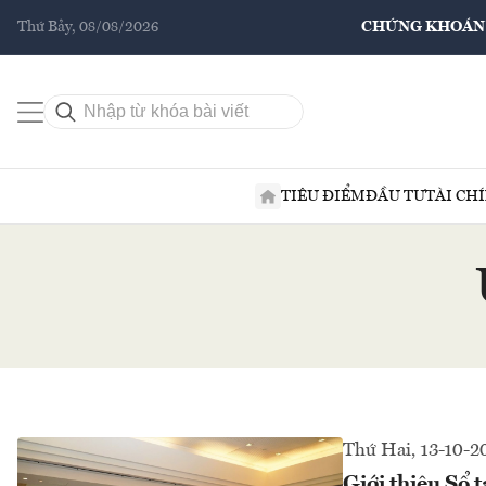
Thứ Bảy, 08/08/2026
CHỨNG KHOÁN
TIÊU ĐIỂM
ĐẦU TƯ
TÀI CH
Thứ Hai, 13-10-2
Giới thiệu Sổ 