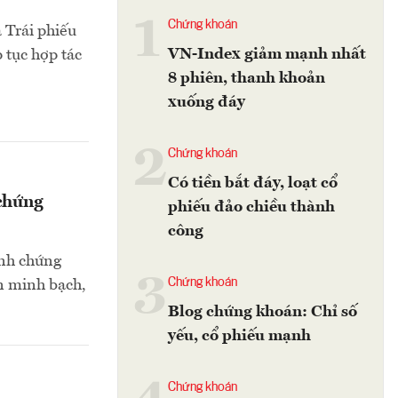
1
Chứng khoán
 Trái phiếu
VN-Index giảm mạnh nhất
tục hợp tác
8 phiên, thanh khoản
xuống đáy
2
Chứng khoán
Có tiền bắt đáy, loạt cổ
 chứng
phiếu đảo chiều thành
công
ành chứng
3
Chứng khoán
án minh bạch,
Blog chứng khoán: Chỉ số
yếu, cổ phiếu mạnh
Chứng khoán