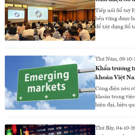
Tiếp nối Sổ tay 
bền vững được b
để xây dựng Sổ t
Thứ Năm, 09-10-
Khẩn trương tr
khoán Việt N
Công điện nêu rõ
khoán trong việc
hiện đại, hiệu q
Thứ Bảy, 04-10-2