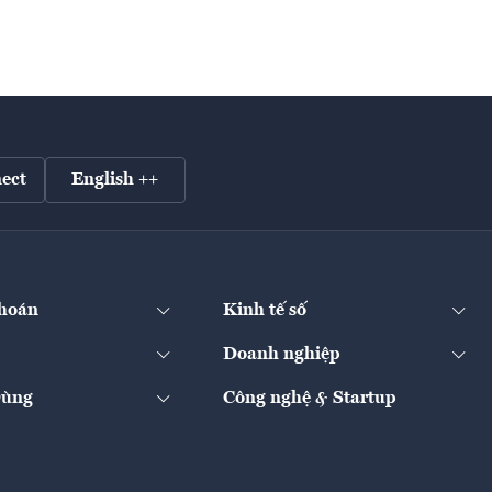
ect
English ++
hoán
Kinh tế số
Doanh nghiệp
Dùng
Công nghệ & Startup