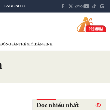
ENGLISH ++
 ĐỘNG SẢN
THẾ GIỚI
DÂN SINH
n
Đọc nhiều nhất