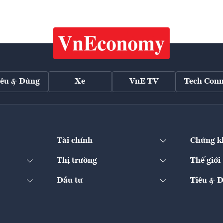
iêu & Dùng
Xe
VnE TV
Tech Conn
Tài chính
Chứng k
Thị trường
Thế giới
Đầu tư
Tiêu & 