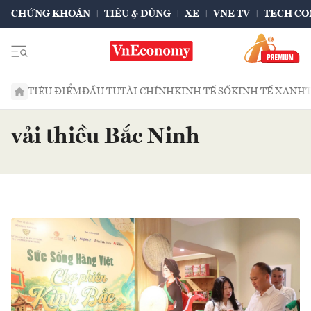
CHỨNG KHOÁN
TIÊU & DÙNG
XE
VNE TV
TECH CO
TIÊU ĐIỂM
ĐẦU TƯ
TÀI CHÍNH
KINH TẾ SỐ
KINH TẾ XANH
vải thiều Bắc Ninh