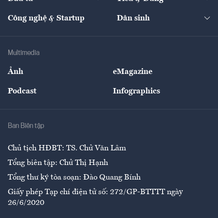
Quản trị số
Cafe BĐS
Thị trường
Kinh doanh
Kết nối
Tạp chí kinh tế Việt Nam
eMagazine
Nhà đầu tư
Du lịch
Công nghệ & Startup
Dân sinh
Tư vấn
Nông sản
Doanh nhân
Tư vấn Tiêu & Dùng
Infographics
Hạ tầng
Sức khỏe
Khung pháp lý
Doanh nghiệp
Địa phương
Thị trường
Bảo hiểm
Multimedia
Sự kiện
Nhân lực
Ảnh
eMagazine
Đẹp +
An sinh
Podcast
Infographics
Giải trí
Y tế
Nhà
Ban Biên tập
Ẩm thực
Chủ tịch HĐBT: TS. Chử Văn Lâm
Tổng biên tập: Chử Thị Hạnh
Tổng thư ký tòa soạn: Đào Quang Bính
Giấy phép Tạp chí điện tử số: 272/GP-BTTTT ngày
26/6/2020