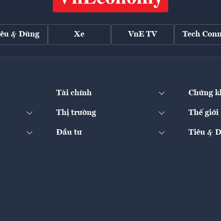
iêu & Dùng
Xe
VnE TV
Tech Conn
Tài chính
Chứng k
Thị trường
Thế giới
Đầu tư
Tiêu & 