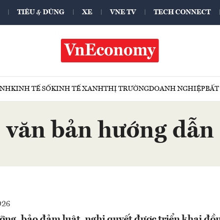
TIÊU & DÙNG
XE
VNE TV
TECH CONNECT
ÍNH
KINH TẾ SỐ
KINH TẾ XANH
THỊ TRƯỜNG
DOANH NGHIỆP
BẤT
văn bản hướng dẫn
026
ỡng, bảo đảm luật, nghị quyết được triển khai đồ