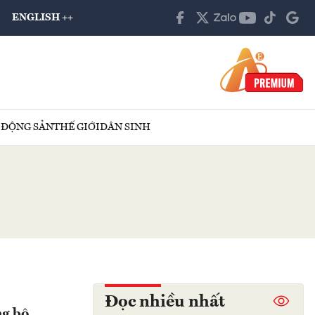
ENGLISH ++
 ĐỘNG SẢN
THẾ GIỚI
DÂN SINH
Đọc nhiều nhất
ng bộ