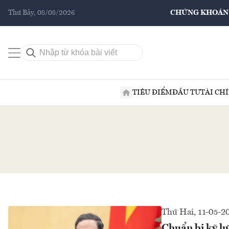
Thứ Bảy, 08/08/2026
CHỨNG KHOÁN
TIÊU ĐIỂM
ĐẦU TƯ
TÀI CH
Thứ Hai, 11-05-2
Chuẩn bị kỹ lư