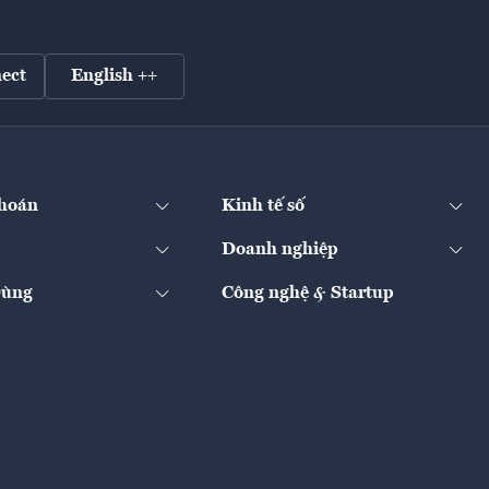
ect
English ++
hoán
Kinh tế số
Doanh nghiệp
Dùng
Công nghệ & Startup