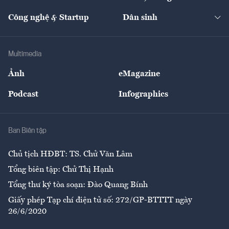
Cafe BĐS
Thị trường
Kinh doanh
Kết nối
Tạp chí kinh tế Việt Nam
eMagazine
Nhà đầu tư
Du lịch
Công nghệ & Startup
Dân sinh
Tư vấn
Nông sản
Doanh nhân
Tư vấn Tiêu & Dùng
Infographics
Hạ tầng
Sức khỏe
Khung pháp lý
Doanh nghiệp
Địa phương
Thị trường
Bảo hiểm
Multimedia
Sự kiện
Nhân lực
Ảnh
eMagazine
Đẹp +
An sinh
Podcast
Infographics
Giải trí
Y tế
Nhà
Ban Biên tập
Ẩm thực
Chủ tịch HĐBT: TS. Chử Văn Lâm
Tổng biên tập: Chử Thị Hạnh
Tổng thư ký tòa soạn: Đào Quang Bính
Giấy phép Tạp chí điện tử số: 272/GP-BTTTT ngày
26/6/2020