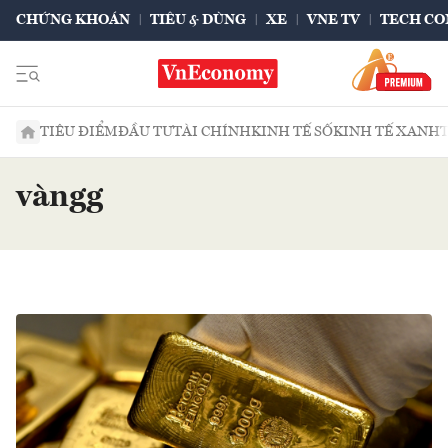
CHỨNG KHOÁN
TIÊU & DÙNG
XE
VNE TV
TECH CO
TIÊU ĐIỂM
ĐẦU TƯ
TÀI CHÍNH
KINH TẾ SỐ
KINH TẾ XANH
vàngg