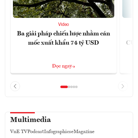
Video
Ba giải pháp chiến lược nhằm cán
Ứ
mốc xuất khẩu 74 tỷ USD
CUB
Đọc ngay
Multimedia
VnE TV
Podcast
Infographics
eMagazine