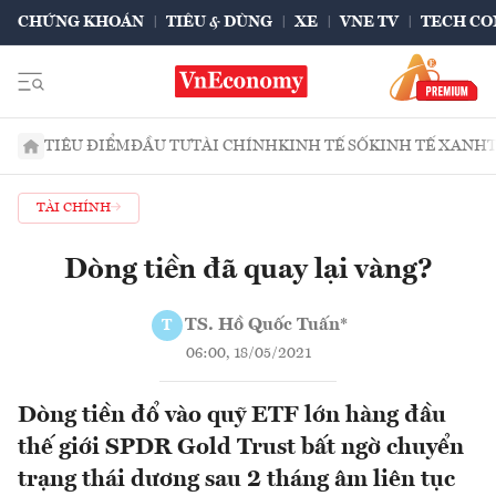
CHỨNG KHOÁN
TIÊU & DÙNG
XE
VNE TV
TECH CO
TIÊU ĐIỂM
ĐẦU TƯ
TÀI CHÍNH
KINH TẾ SỐ
KINH TẾ XANH
TÀI CHÍNH
Dòng tiền đã quay lại vàng?
TS. Hồ Quốc Tuấn*
T
06:00, 18/05/2021
Dòng tiền đổ vào quỹ ETF lớn hàng đầu
thế giới SPDR Gold Trust bất ngờ chuyển
trạng thái dương sau 2 tháng âm liên tục