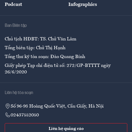
Podcast
Infographics
Giải trí
Y tế
Nhà
Ban Biên tập
Ẩm thực
Chủ tịch HĐBT: TS. Chử Văn Lâm
Tổng biên tập: Chử Thị Hạnh
Tổng thư ký tòa soạn: Đào Quang Bính
Giấy phép Tạp chí điện tử số: 272/GP-BTTTT ngày
26/6/2020
Liên hệ tòa soạn
Số 96-98 Hoàng Quốc Việt, Cầu Giấy, Hà Nội
02437552050
Liên hệ quảng cáo