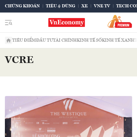
CHỨNG KHOÁN
TIÊU & DÙNG
XE
VNE TV
TECH CO
TIÊU ĐIỂM
ĐẦU TƯ
TÀI CHÍNH
KINH TẾ SỐ
KINH TẾ XANH
VCRE