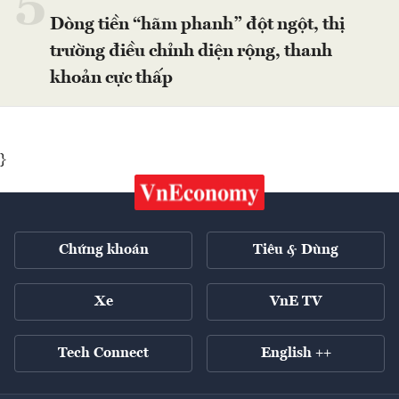
5
Dòng tiền “hãm phanh” đột ngột, thị
trường điều chỉnh diện rộng, thanh
khoản cực thấp
}
Chứng khoán
Tiêu & Dùng
Xe
VnE TV
Tech Connect
English ++