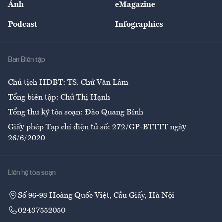
Ảnh
eMagazine
Đẹp +
An sinh
Podcast
Infographics
Giải trí
Y tế
Nhà
Ban Biên tập
Ẩm thực
Chủ tịch HĐBT: TS. Chử Văn Lâm
Tổng biên tập: Chử Thị Hạnh
Tổng thư ký tòa soạn: Đào Quang Bính
Giấy phép Tạp chí điện tử số: 272/GP-BTTTT ngày
26/6/2020
Liên hệ tòa soạn
Số 96-98 Hoàng Quốc Việt, Cầu Giấy, Hà Nội
02437552050