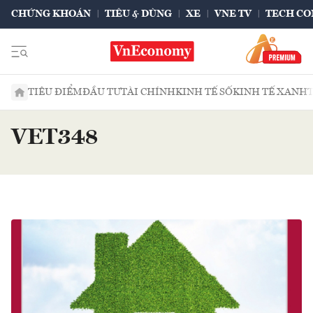
CHỨNG KHOÁN
TIÊU & DÙNG
XE
VNE TV
TECH CO
TIÊU ĐIỂM
ĐẦU TƯ
TÀI CHÍNH
KINH TẾ SỐ
KINH TẾ XANH
VET348