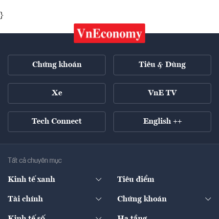
}
Chứng khoán
Tiêu & Dùng
Xe
VnE TV
Tech Connect
English ++
Tất cả chuyên mục
Kinh tế xanh
Tiêu điểm
Chuyển động xanh
Tài chính
Chứng khoán
Pháp lý
Ngân hàng
Doanh nghiệp niêm yết
Kinh tế số
Hạ tầng