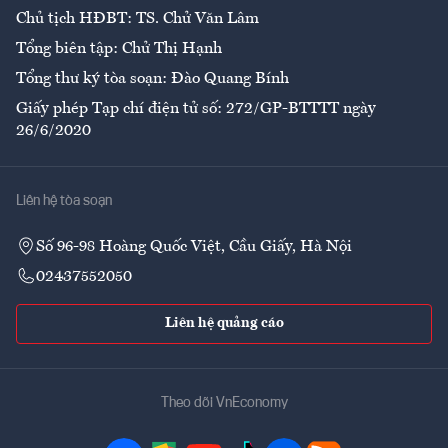
Chủ tịch HĐBT: TS. Chử Văn Lâm
Tổng biên tập: Chử Thị Hạnh
Tổng thư ký tòa soạn: Đào Quang Bính
Giấy phép Tạp chí điện tử số: 272/GP-BTTTT ngày
26/6/2020
Liên hệ tòa soạn
Số 96-98 Hoàng Quốc Việt, Cầu Giấy, Hà Nội
02437552050
Liên hệ quảng cáo
Theo dõi VnEconomy