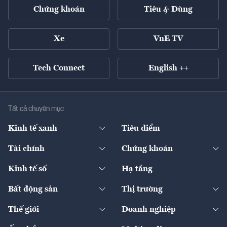
Chứng khoán
Tiêu & Dùng
Xe
VnE TV
Tech Connect
English ++
Tất cả chuyên mục
Kinh tế xanh
Tiêu điểm
Chuyển động xanh
Tài chính
Chứng khoán
Pháp lý
Ngân hàng
Doanh nghiệp niêm yết
Kinh tế số
Hạ tầng
Thương hiệu xanh
Thị trường vốn
Thị trường
Sản phẩm - Thị trường
Bất động sản
Thị trường
Diễn đàn
Thuế
Đầu tư
Tài sản số
Chính sách
Xuất nhập khẩu
Thế giới
Doanh nghiệp
Bảo hiểm
Quốc tế
Dịch vụ số
Thị trường
Khung pháp lý
Kinh tế
Chuyển động