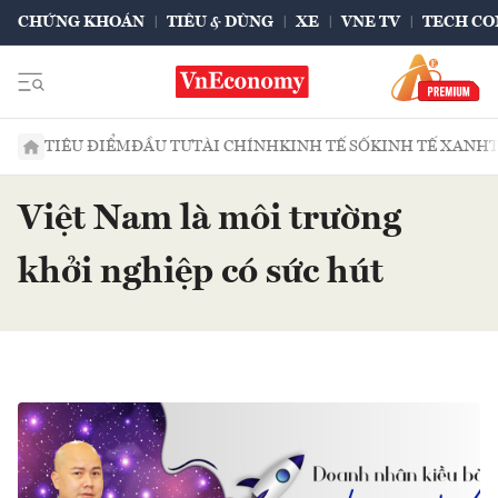
CHỨNG KHOÁN
TIÊU & DÙNG
XE
VNE TV
TECH CO
TIÊU ĐIỂM
ĐẦU TƯ
TÀI CHÍNH
KINH TẾ SỐ
KINH TẾ XANH
Việt Nam là môi trường
khởi nghiệp có sức hút