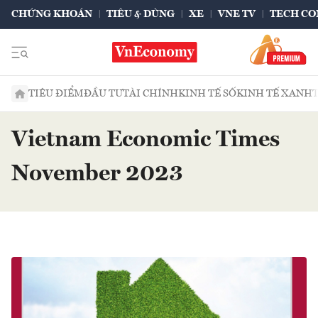
CHỨNG KHOÁN
TIÊU & DÙNG
XE
VNE TV
TECH CO
TIÊU ĐIỂM
ĐẦU TƯ
TÀI CHÍNH
KINH TẾ SỐ
KINH TẾ XANH
Vietnam Economic Times
November 2023