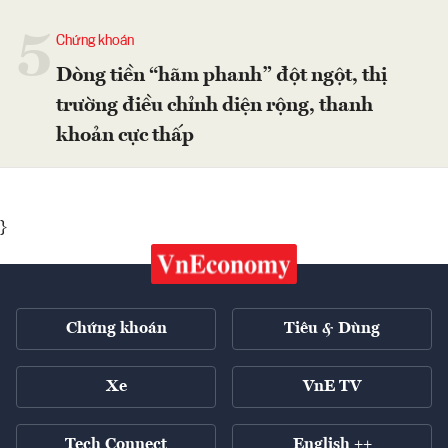
5
Chứng khoán
Dòng tiền “hãm phanh” đột ngột, thị
trường điều chỉnh diện rộng, thanh
khoản cực thấp
}
Chứng khoán
Tiêu & Dùng
Xe
VnE TV
Tech Connect
English ++