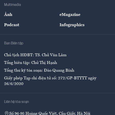
Địa phương
Thị trường
Bảo hiểm
Multimedia
Sự kiện
Nhân lực
Ảnh
eMagazine
Đẹp +
An sinh
Podcast
Infographics
Giải trí
Y tế
Nhà
Ban Biên tập
Ẩm thực
Chủ tịch HĐBT: TS. Chử Văn Lâm
Tổng biên tập: Chử Thị Hạnh
Tổng thư ký tòa soạn: Đào Quang Bính
Giấy phép Tạp chí điện tử số: 272/GP-BTTTT ngày
26/6/2020
Liên hệ tòa soạn
Số 96-98 Hoàng Quốc Việt, Cầu Giấy, Hà Nội