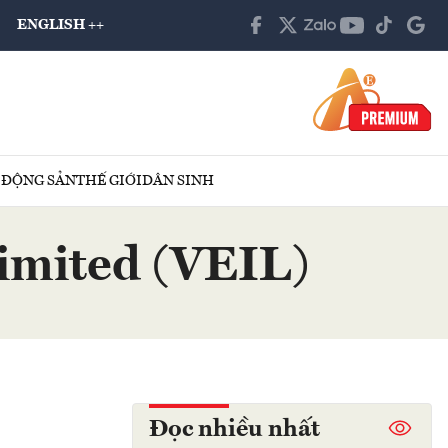
ENGLISH ++
 ĐỘNG SẢN
THẾ GIỚI
DÂN SINH
imited (VEIL)
Đọc nhiều nhất