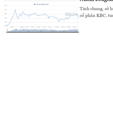
Tính chung, sở h
cổ phần KBC, tư