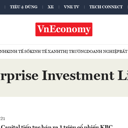
TIÊU & DÙNG
XE
VNE TV
TECH CONNECT
ÍNH
KINH TẾ SỐ
KINH TẾ XANH
THỊ TRƯỜNG
DOANH NGHIỆP
BẤT
rprise Investment L
021
pital tiếp tục bán ra 1 triệu cổ phiếu KBC