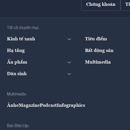
Chứng khoán
T
Tất cả chuyên mục
Kinh tế xanh
Tiêu điểm
Hạ tầng
Bất động sản
Ấn phẩm
Multimedia
Dân sinh
Multimedia
Ảnh
eMagazine
Podcast
Infographics
Ban Biên tập