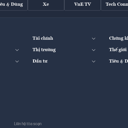
iêu & Dùng
Xe
VnE TV
Tech Conn
Tài chính
Chứng k
Thị trường
Thế giới
Đầu tư
Tiêu & 
Liên hệ tòa soạn