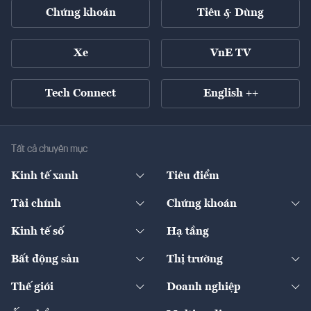
Chứng khoán
Tiêu & Dùng
Xe
VnE TV
Tech Connect
English ++
Tất cả chuyên mục
Kinh tế xanh
Tiêu điểm
Chuyển động xanh
Tài chính
Chứng khoán
Pháp lý
Ngân hàng
Doanh nghiệp niêm yết
Kinh tế số
Hạ tầng
Thương hiệu xanh
Thị trường vốn
Thị trường
Sản phẩm - Thị trường
Bất động sản
Thị trường
Diễn đàn
Thuế
Đầu tư
Tài sản số
Chính sách
Xuất nhập khẩu
Thế giới
Doanh nghiệp
Bảo hiểm
Quốc tế
Dịch vụ số
Thị trường
Khung pháp lý
Kinh tế
Chuyển động