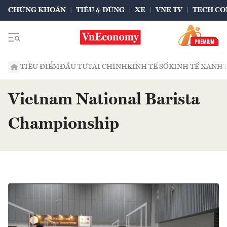
CHỨNG KHOÁN
TIÊU & DÙNG
XE
VNE TV
TECH CO
TIÊU ĐIỂM
ĐẦU TƯ
TÀI CHÍNH
KINH TẾ SỐ
KINH TẾ XANH
Vietnam National Barista
Championship