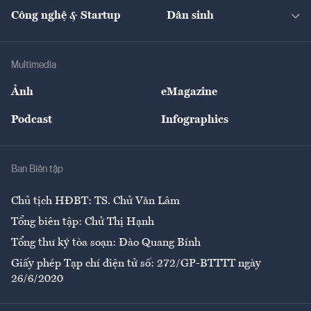
Tạp chí kinh tế Việt Nam
eMagazine
Nhà đầu tư
Du lịch
Công nghệ & Startup
Dân sinh
Tư vấn
Nông sản
Doanh nhân
Tư vấn Tiêu & Dùng
Infographics
Hạ tầng
Sức khỏe
Khung pháp lý
Doanh nghiệp
Địa phương
Thị trường
Bảo hiểm
Multimedia
Sự kiện
Nhân lực
Ảnh
eMagazine
Đẹp +
An sinh
Podcast
Infographics
Giải trí
Y tế
Nhà
Ban Biên tập
Ẩm thực
Chủ tịch HĐBT: TS. Chử Văn Lâm
Tổng biên tập: Chử Thị Hạnh
Tổng thư ký tòa soạn: Đào Quang Bính
Giấy phép Tạp chí điện tử số: 272/GP-BTTTT ngày
26/6/2020