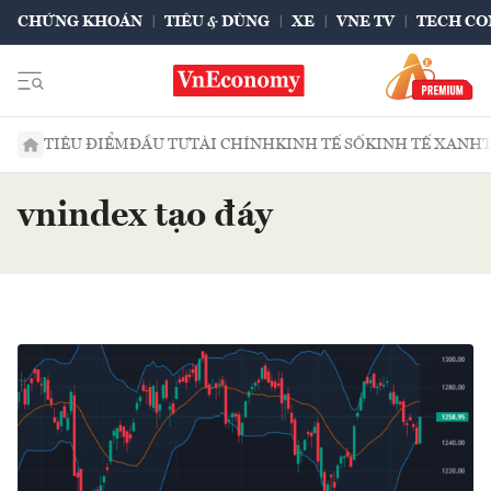
CHỨNG KHOÁN
TIÊU & DÙNG
XE
VNE TV
TECH CO
TIÊU ĐIỂM
ĐẦU TƯ
TÀI CHÍNH
KINH TẾ SỐ
KINH TẾ XANH
vnindex tạo đáy