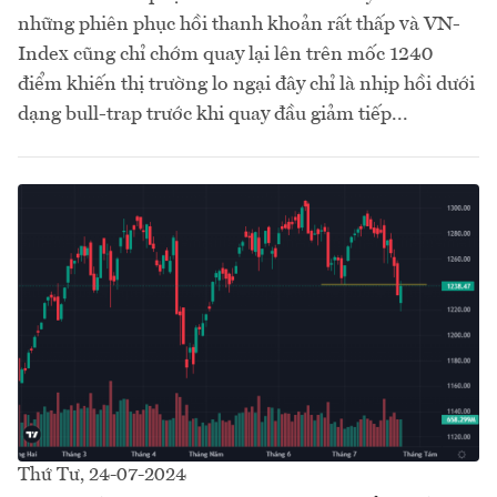
những phiên phục hồi thanh khoản rất thấp và VN-
Index cũng chỉ chớm quay lại lên trên mốc 1240
điểm khiến thị trường lo ngại đây chỉ là nhịp hồi dưới
dạng bull-trap trước khi quay đầu giảm tiếp...
Thứ Tư, 24-07-2024