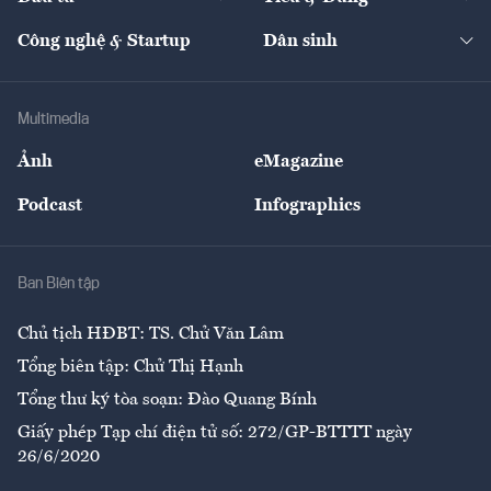
Quản trị số
Cafe BĐS
Thị trường
Kinh doanh
Kết nối
Tạp chí kinh tế Việt Nam
eMagazine
Nhà đầu tư
Du lịch
Công nghệ & Startup
Dân sinh
Tư vấn
Nông sản
Doanh nhân
Tư vấn Tiêu & Dùng
Infographics
Hạ tầng
Sức khỏe
Khung pháp lý
Doanh nghiệp
Địa phương
Thị trường
Bảo hiểm
Multimedia
Sự kiện
Nhân lực
Ảnh
eMagazine
Đẹp +
An sinh
Podcast
Infographics
Giải trí
Y tế
Nhà
Ban Biên tập
Ẩm thực
Chủ tịch HĐBT: TS. Chử Văn Lâm
Tổng biên tập: Chử Thị Hạnh
Tổng thư ký tòa soạn: Đào Quang Bính
Giấy phép Tạp chí điện tử số: 272/GP-BTTTT ngày
26/6/2020