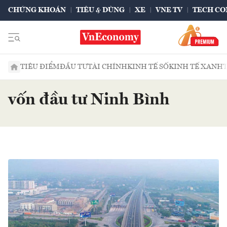
CHỨNG KHOÁN
TIÊU & DÙNG
XE
VNE TV
TECH CO
TIÊU ĐIỂM
ĐẦU TƯ
TÀI CHÍNH
KINH TẾ SỐ
KINH TẾ XANH
vốn đầu tư Ninh Bình