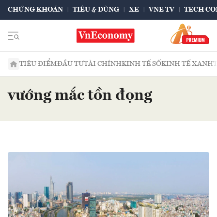
CHỨNG KHOÁN
TIÊU & DÙNG
XE
VNE TV
TECH CO
TIÊU ĐIỂM
ĐẦU TƯ
TÀI CHÍNH
KINH TẾ SỐ
KINH TẾ XANH
vướng mắc tồn đọng