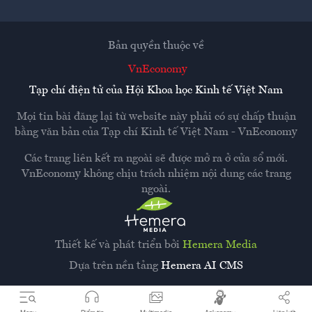
Bản quyền thuộc về
VnEconomy
Tạp chí điện tử của Hội Khoa học Kinh tế Việt Nam
Mọi tin bài đăng lại từ website này phải có sự chấp thuận
bằng văn bản của
Tạp chí Kinh tế Việt Nam - VnEconomy
Các trang liên kết ra ngoài sẽ được mở ra ở cửa sổ mới.
VnEconomy không chịu trách nhiệm nội dung các trang
ngoài.
Thiết kế và phát triển bởi
Hemera Media
Dựa trên nền tảng
Hemera AI CMS