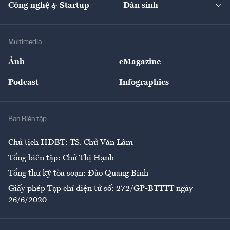
Công nghệ & Startup
Dân sinh
Tư vấn
Nông sản
Doanh nhân
Tư vấn Tiêu & Dùng
Infographics
Hạ tầng
Sức khỏe
Khung pháp lý
Doanh nghiệp
Địa phương
Thị trường
Bảo hiểm
Multimedia
Sự kiện
Nhân lực
Ảnh
eMagazine
Đẹp +
An sinh
Podcast
Infographics
Giải trí
Y tế
Nhà
Ban Biên tập
Ẩm thực
Chủ tịch HĐBT: TS. Chử Văn Lâm
Tổng biên tập: Chử Thị Hạnh
Tổng thư ký tòa soạn: Đào Quang Bính
Giấy phép Tạp chí điện tử số: 272/GP-BTTTT ngày
26/6/2020