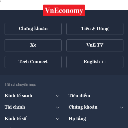
}
Chứng khoán
Tiêu & Dùng
Xe
VnE TV
Tech Connect
English ++
Tất cả chuyên mục
Kinh tế xanh
Tiêu điểm
Chuyển động xanh
Tài chính
Chứng khoán
Pháp lý
Ngân hàng
Doanh nghiệp niêm yết
Kinh tế số
Hạ tầng
Thương hiệu xanh
Thị trường vốn
Thị trường
Sản phẩm - Thị trường