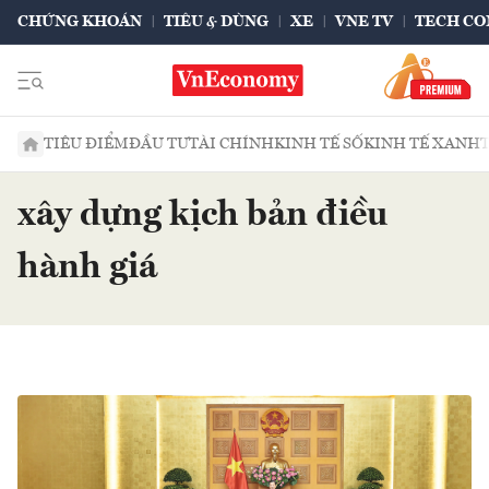
CHỨNG KHOÁN
TIÊU & DÙNG
XE
VNE TV
TECH CO
TIÊU ĐIỂM
ĐẦU TƯ
TÀI CHÍNH
KINH TẾ SỐ
KINH TẾ XANH
xây dựng kịch bản điều
hành giá