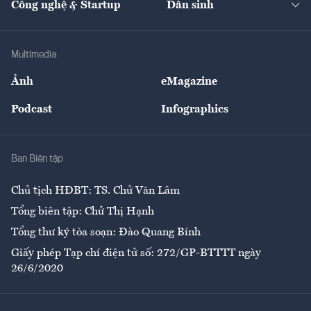
Công nghệ & Startup
Dân sinh
Tư vấn
Nông sản
Doanh nhân
Tư vấn Tiêu & Dùng
Infographics
Hạ tầng
Sức khỏe
Khung pháp lý
Doanh nghiệp
Địa phương
Thị trường
Bảo hiểm
Multimedia
Sự kiện
Nhân lực
Ảnh
eMagazine
Đẹp +
An sinh
Podcast
Infographics
Giải trí
Y tế
Nhà
Ban Biên tập
Ẩm thực
Chủ tịch HĐBT: TS. Chử Văn Lâm
Tổng biên tập: Chử Thị Hạnh
Tổng thư ký tòa soạn: Đào Quang Bính
Giấy phép Tạp chí điện tử số: 272/GP-BTTTT ngày
26/6/2020