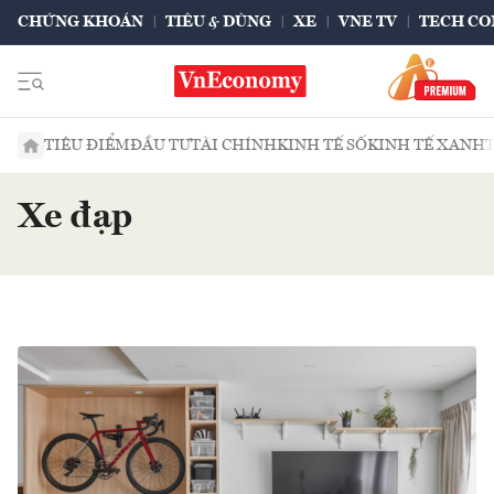
CHỨNG KHOÁN
TIÊU & DÙNG
XE
VNE TV
TECH CO
TIÊU ĐIỂM
ĐẦU TƯ
TÀI CHÍNH
KINH TẾ SỐ
KINH TẾ XANH
Xe đạp