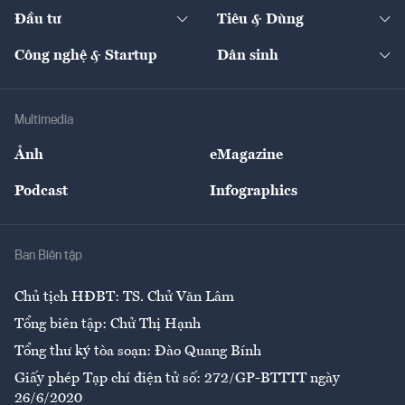
Chuyển động 24h
Đối thoại
The Guide
Video
Đầu tư
Tiêu & Dùng
Quản trị số
Cafe BĐS
Thị trường
Kinh doanh
Kết nối
Tạp chí kinh tế Việt Nam
eMagazine
Nhà đầu tư
Du lịch
Công nghệ & Startup
Dân sinh
Tư vấn
Nông sản
Doanh nhân
Tư vấn Tiêu & Dùng
Infographics
Hạ tầng
Sức khỏe
Khung pháp lý
Doanh nghiệp
Địa phương
Thị trường
Bảo hiểm
Multimedia
Sự kiện
Nhân lực
Ảnh
eMagazine
Đẹp +
An sinh
Podcast
Infographics
Giải trí
Y tế
Nhà
Ban Biên tập
Ẩm thực
Chủ tịch HĐBT: TS. Chử Văn Lâm
Tổng biên tập: Chử Thị Hạnh
Tổng thư ký tòa soạn: Đào Quang Bính
Giấy phép Tạp chí điện tử số: 272/GP-BTTTT ngày
26/6/2020