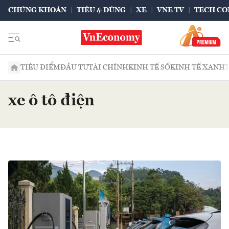
CHỨNG KHOÁN
TIÊU & DÙNG
XE
VNE TV
TECH CO
TIÊU ĐIỂM
ĐẦU TƯ
TÀI CHÍNH
KINH TẾ SỐ
KINH TẾ XANH
xe ô tô điện