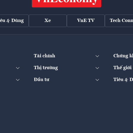
iêu & Dùng
Xe
VnE TV
Tech Conn
Tài chính
Chứng k
Thị trường
Thế giới
Đầu tư
Tiêu & 