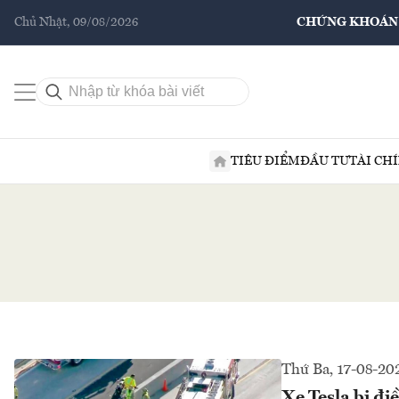
Chủ Nhật, 09/08/2026
CHỨNG KHOÁN
TIÊU ĐIỂM
ĐẦU TƯ
TÀI CH
Thứ Ba, 17-08-20
Xe Tesla bị đi