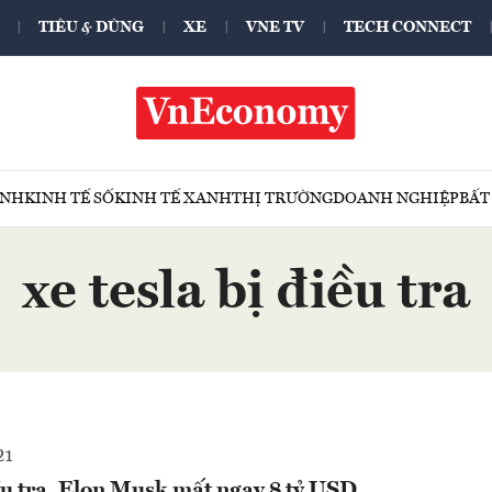
TIÊU & DÙNG
XE
VNE TV
TECH CONNECT
ÍNH
KINH TẾ SỐ
KINH TẾ XANH
THỊ TRƯỜNG
DOANH NGHIỆP
BẤT
xe tesla bị điều tra
21
ều tra, Elon Musk mất ngay 8 tỷ USD