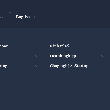
ect
English ++
hoán
Kinh tế số
Doanh nghiệp
Dùng
Công nghệ & Startup