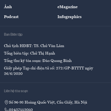
Sự kiện
Nhân lực
Ảnh
eMagazine
Đẹp +
An sinh
Podcast
Infographics
Giải trí
Y tế
Nhà
Ban Biên tập
Ẩm thực
Chủ tịch HĐBT: TS. Chử Văn Lâm
Tổng biên tập: Chử Thị Hạnh
Tổng thư ký tòa soạn: Đào Quang Bính
Giấy phép Tạp chí điện tử số: 272/GP-BTTTT ngày
26/6/2020
Liên hệ tòa soạn
Số 96-98 Hoàng Quốc Việt, Cầu Giấy, Hà Nội
02437552050