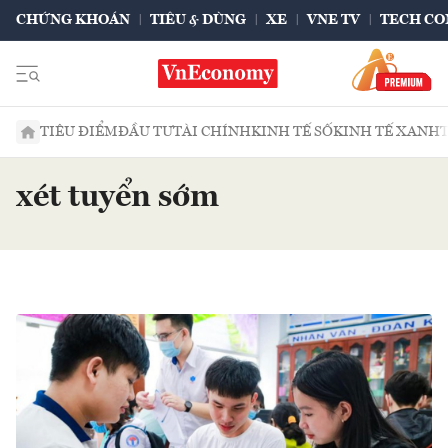
CHỨNG KHOÁN
TIÊU & DÙNG
XE
VNE TV
TECH CO
TIÊU ĐIỂM
ĐẦU TƯ
TÀI CHÍNH
KINH TẾ SỐ
KINH TẾ XANH
xét tuyển sớm