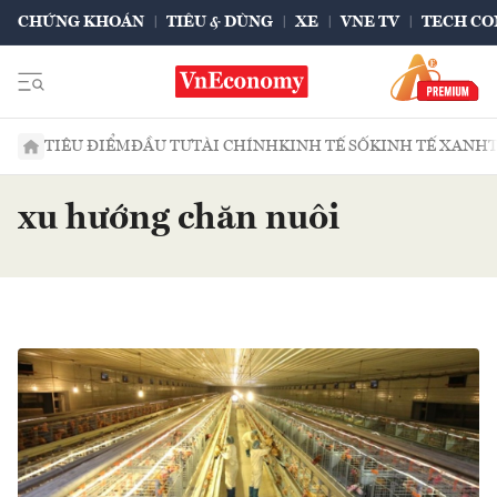
CHỨNG KHOÁN
TIÊU & DÙNG
XE
VNE TV
TECH CO
TIÊU ĐIỂM
ĐẦU TƯ
TÀI CHÍNH
KINH TẾ SỐ
KINH TẾ XANH
xu hướng chăn nuôi