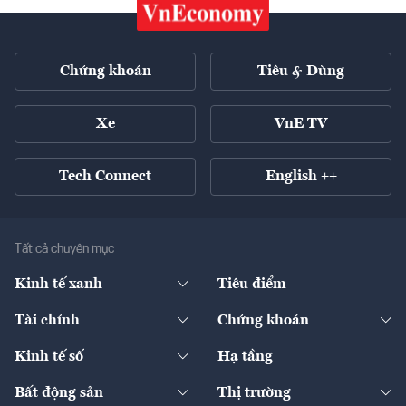
Chứng khoán
Tiêu & Dùng
Xe
VnE TV
Tech Connect
English ++
Tất cả chuyên mục
Kinh tế xanh
Tiêu điểm
Chuyển động xanh
Tài chính
Chứng khoán
Pháp lý
Ngân hàng
Doanh nghiệp niêm yết
Kinh tế số
Hạ tầng
Thương hiệu xanh
Thị trường vốn
Thị trường
Sản phẩm - Thị trường
Bất động sản
Thị trường
Diễn đàn