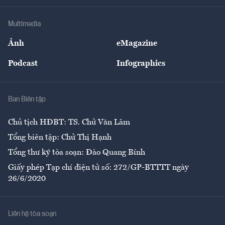
Khung pháp lý
Doanh nghiệp
Địa phương
Thị trường
Bảo hiểm
Multimedia
Sự kiện
Nhân lực
Ảnh
eMagazine
Đẹp +
An sinh
Podcast
Infographics
Giải trí
Y tế
Nhà
Ban Biên tập
Ẩm thực
Chủ tịch HĐBT: TS. Chử Văn Lâm
Tổng biên tập: Chử Thị Hạnh
Tổng thư ký tòa soạn: Đào Quang Bính
Giấy phép Tạp chí điện tử số: 272/GP-BTTTT ngày
26/6/2020
Liên hệ tòa soạn