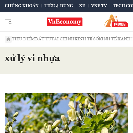
CHỨNG KHOÁN
TIÊU & DÙNG
XE
VNE TV
TECH CO
TIÊU ĐIỂM
ĐẦU TƯ
TÀI CHÍNH
KINH TẾ SỐ
KINH TẾ XANH
xử lý vi nhựa