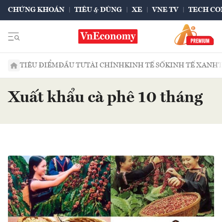
CHỨNG KHOÁN
TIÊU & DÙNG
XE
VNE TV
TECH CO
TIÊU ĐIỂM
ĐẦU TƯ
TÀI CHÍNH
KINH TẾ SỐ
KINH TẾ XANH
Xuất khẩu cà phê 10 tháng