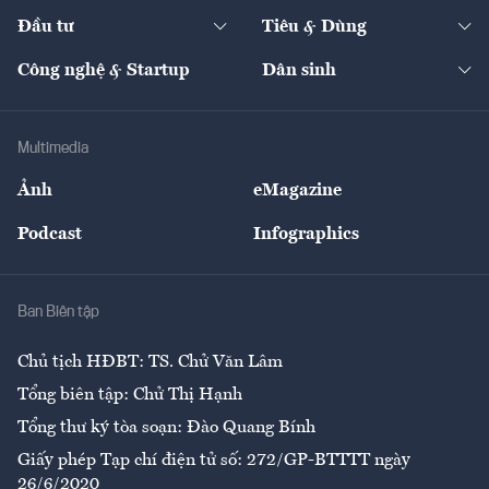
Dự án
Công nghiệp
Chuyển động 24h
Đối thoại
The Guide
Video
Đầu tư
Tiêu & Dùng
Quản trị số
Cafe BĐS
Thị trường
Kinh doanh
Kết nối
Tạp chí kinh tế Việt Nam
eMagazine
Nhà đầu tư
Du lịch
Công nghệ & Startup
Dân sinh
Tư vấn
Nông sản
Doanh nhân
Tư vấn Tiêu & Dùng
Infographics
Hạ tầng
Sức khỏe
Khung pháp lý
Doanh nghiệp
Địa phương
Thị trường
Bảo hiểm
Multimedia
Sự kiện
Nhân lực
Ảnh
eMagazine
Đẹp +
An sinh
Podcast
Infographics
Giải trí
Y tế
Nhà
Ban Biên tập
Ẩm thực
Chủ tịch HĐBT: TS. Chử Văn Lâm
Tổng biên tập: Chử Thị Hạnh
Tổng thư ký tòa soạn: Đào Quang Bính
Giấy phép Tạp chí điện tử số: 272/GP-BTTTT ngày
26/6/2020