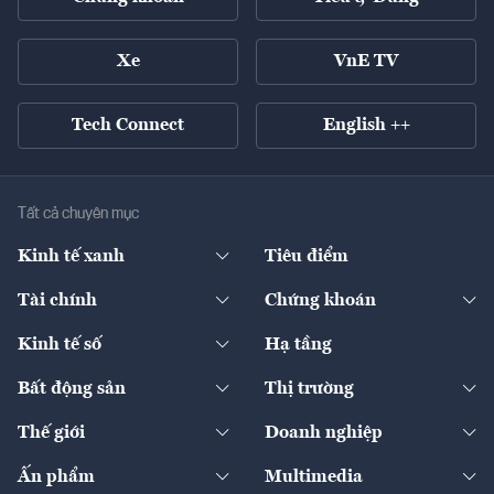
Xe
VnE TV
Tech Connect
English ++
Tất cả chuyên mục
Kinh tế xanh
Tiêu điểm
Chuyển động xanh
Tài chính
Chứng khoán
Pháp lý
Ngân hàng
Doanh nghiệp niêm yết
Kinh tế số
Hạ tầng
Thương hiệu xanh
Thị trường vốn
Thị trường
Sản phẩm - Thị trường
Bất động sản
Thị trường
Diễn đàn
Thuế
Đầu tư
Tài sản số
Chính sách
Xuất nhập khẩu
Thế giới
Doanh nghiệp
Bảo hiểm
Quốc tế
Dịch vụ số
Thị trường
Khung pháp lý
Kinh tế
Chuyển động
Ấn phẩm
Multimedia
Khung pháp lý
Start-up