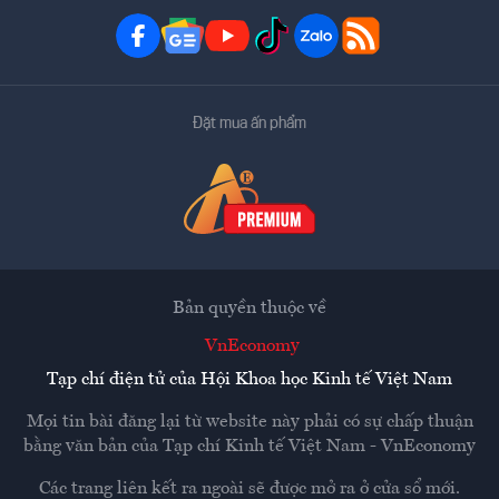
Đặt mua ấn phẩm
Bản quyền thuộc về
VnEconomy
Tạp chí điện tử của Hội Khoa học Kinh tế Việt Nam
Mọi tin bài đăng lại từ website này phải có sự chấp thuận
bằng văn bản của
Tạp chí Kinh tế Việt Nam - VnEconomy
Các trang liên kết ra ngoài sẽ được mở ra ở cửa sổ mới.