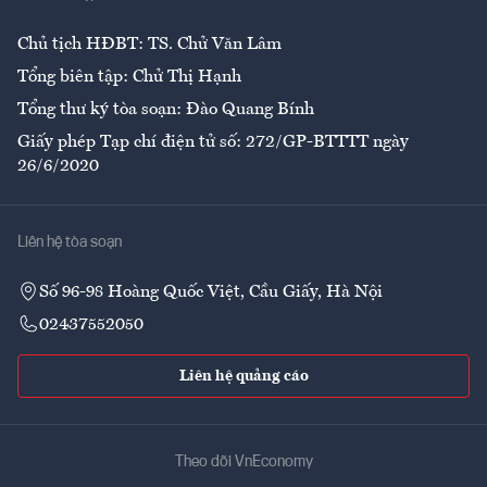
Ẩm thực
Chủ tịch HĐBT: TS. Chử Văn Lâm
Tổng biên tập: Chử Thị Hạnh
Tổng thư ký tòa soạn: Đào Quang Bính
Giấy phép Tạp chí điện tử số: 272/GP-BTTTT ngày
26/6/2020
Liên hệ tòa soạn
Số 96-98 Hoàng Quốc Việt, Cầu Giấy, Hà Nội
02437552050
Liên hệ quảng cáo
Theo dõi VnEconomy