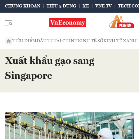
CHỨNG KHOÁN
TIÊU & DÙNG
XE
VNE TV
TECH CO
TIÊU ĐIỂM
ĐẦU TƯ
TÀI CHÍNH
KINH TẾ SỐ
KINH TẾ XANH
Xuất khẩu gạo sang
Singapore