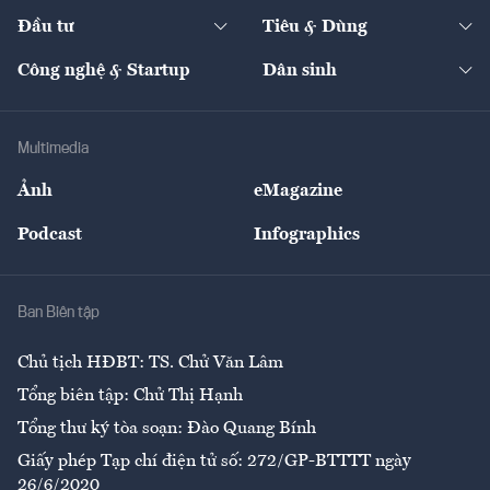
Dự án
Công nghiệp
Chuyển động 24h
Đối thoại
The Guide
Video
Đầu tư
Tiêu & Dùng
Quản trị số
Cafe BĐS
Thị trường
Kinh doanh
Kết nối
Tạp chí kinh tế Việt Nam
eMagazine
Nhà đầu tư
Du lịch
Công nghệ & Startup
Dân sinh
Tư vấn
Nông sản
Doanh nhân
Tư vấn Tiêu & Dùng
Infographics
Hạ tầng
Sức khỏe
Khung pháp lý
Doanh nghiệp
Địa phương
Thị trường
Bảo hiểm
Multimedia
Sự kiện
Nhân lực
Ảnh
eMagazine
Đẹp +
An sinh
Podcast
Infographics
Giải trí
Y tế
Nhà
Ban Biên tập
Ẩm thực
Chủ tịch HĐBT: TS. Chử Văn Lâm
Tổng biên tập: Chử Thị Hạnh
Tổng thư ký tòa soạn: Đào Quang Bính
Giấy phép Tạp chí điện tử số: 272/GP-BTTTT ngày
26/6/2020