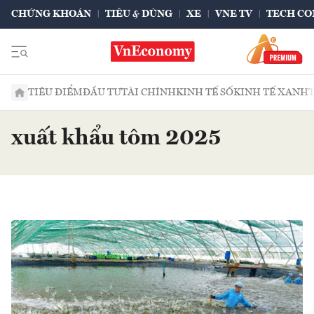
CHỨNG KHOÁN
TIÊU & DÙNG
XE
VNE TV
TECH CO
TIÊU ĐIỂM
ĐẦU TƯ
TÀI CHÍNH
KINH TẾ SỐ
KINH TẾ XANH
xuất khẩu tôm 2025