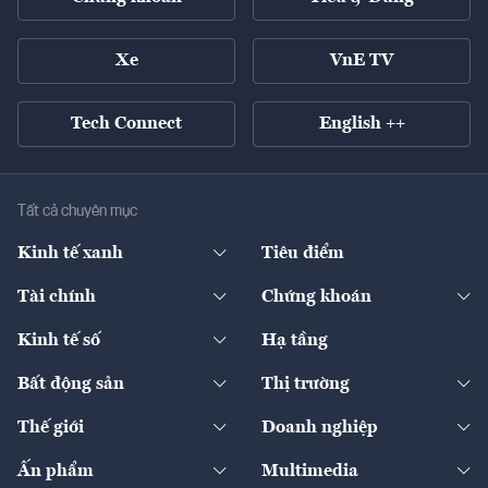
Xe
VnE TV
Tech Connect
English ++
Tất cả chuyên mục
Kinh tế xanh
Tiêu điểm
Chuyển động xanh
Tài chính
Chứng khoán
Pháp lý
Ngân hàng
Doanh nghiệp niêm yết
Kinh tế số
Hạ tầng
Thương hiệu xanh
Thị trường vốn
Thị trường
Sản phẩm - Thị trường
Bất động sản
Thị trường
Diễn đàn
Thuế
Đầu tư
Tài sản số
Chính sách
Xuất nhập khẩu
Thế giới
Doanh nghiệp
Bảo hiểm
Quốc tế
Dịch vụ số
Thị trường
Khung pháp lý
Kinh tế
Chuyển động
Ấn phẩm
Multimedia
Khung pháp lý
Start-up