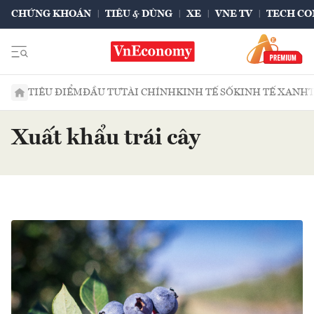
CHỨNG KHOÁN
TIÊU & DÙNG
XE
VNE TV
TECH CO
TIÊU ĐIỂM
ĐẦU TƯ
TÀI CHÍNH
KINH TẾ SỐ
KINH TẾ XANH
Xuất khẩu trái cây