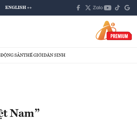
ENGLISH ++
 ĐỘNG SẢN
THẾ GIỚI
DÂN SINH
iệt Nam”