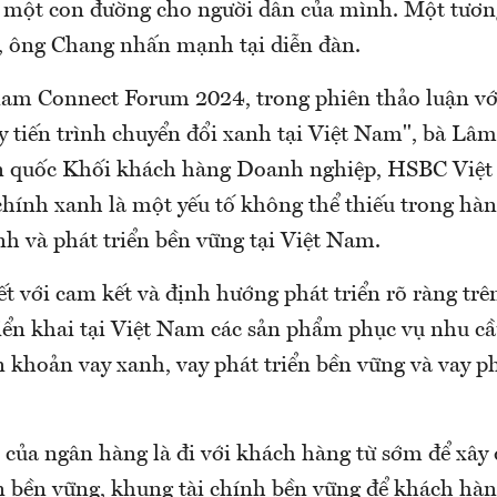
, một con đường cho người dân của mình. Một tương
, ông Chang nhấn mạnh tại diễn đàn.
nam Connect Forum 2024, trong phiên thảo luận vớ
ẩy tiến trình chuyển đổi xanh tại Việt Nam", bà Lâ
n quốc Khối khách hàng Doanh nghiệp, HSBC Việ
chính xanh là một yếu tố không thể thiếu trong hàn
nh và phát triển bền vững tại Việt Nam.
t với cam kết và định hướng phát triển rõ ràng trê
ển khai tại Việt Nam các sản phẩm phục vụ nhu c
 khoản vay xanh, vay phát triển bền vững và vay ph
n của ngân hàng là đi với khách hàng từ sớm để xây
ển bền vững, khung tài chính bền vững để khách hàn