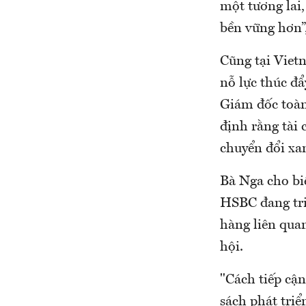
một tương lai
bền vững hơn”
Cũng tại Viet
nỗ lực thúc đ
Giám đốc toà
định rằng tài 
chuyển đổi xa
Bà Nga cho biế
HSBC đang tri
hàng liên quan
hội.
"Cách tiếp cậ
sách phát tri