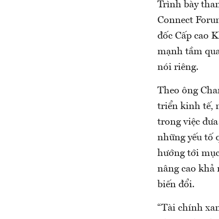
Trình bày tha
Connect Foru
đốc Cấp cao 
mạnh tầm quan
nói riêng.
Theo ông Chang
triển kinh tế,
trong việc đưa
những yếu tố q
hướng tới mục 
nâng cao khả 
biến đổi.
“Tài chính xan