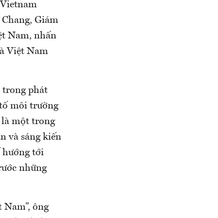
 (Vietnam
i Chang, Giám
ệt Nam, nhấn
và Việt Nam
 trong phát
u tố môi trường
 là một trong
án và sáng kiến
ể hướng tới
trước những
ệt Nam”, ông