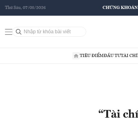
Thứ Sáu, 07/08/2026
CHỨNG KHOÁN
TIÊU ĐIỂM
ĐẦU TƯ
TÀI CH
“Tài ch