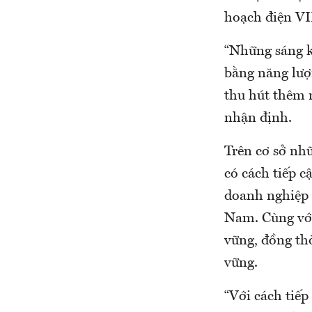
hoạch điện VI
“Những sáng k
bằng năng lượn
thu hút thêm n
nhận định.
Trên cơ sở nh
có cách tiếp c
doanh nghiệp s
Nam. Cùng với 
vững, đồng thờ
vững.
“Với cách tiếp