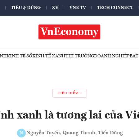
TIÊU & DÙNG
XE
VNE TV
TECH CONNECT
ÍNH
KINH TẾ SỐ
KINH TẾ XANH
THỊ TRƯỜNG
DOANH NGHIỆP
BẤT
TIÊU ĐIỂM
ính xanh là tương lai của V
Nguyễn Tuyến, Quang Thanh, Tiến Dũng
N