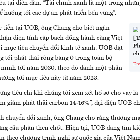
ểu tại diễn đàn. “Tài chính xanh là một trong nhữn
để hướng tới các dự án phát triển bền vững”.
c tiễn tại UOB, ông Chang cho biết ngân
nhận diện tính cấp bách đồng hành cùng Việt
[T
Ph
 mục tiêu chuyển đổi kinh tế xanh. UOB đặt
ch
 tới phát thải ròng bằng 0 trong toàn bộ
Đọ
 mình tới năm 2030, theo đó dành một phần
hướng tới mục tiêu này từ năm 2023.
ng tiêu chí khi chúng tôi xem xét hồ sơ cho vay là 
m giảm phát thải carbon 14-16%”, đại diện UOB cho
nh chuyển đổi xanh, ông Chang cho rằng thương mại
ng cấu phần then chốt. Hiện tại, UOB đang tìm ki
 án theo chương trình nghị sự quốc gia của Việt Na