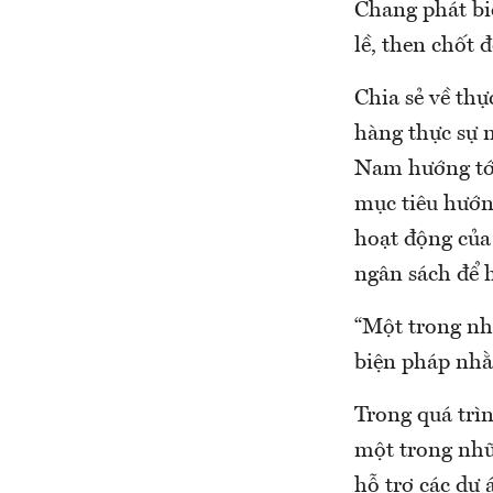
Chang phát bi
lề, then chốt 
Chia sẻ về thự
hàng thực sự 
Nam hướng tới
mục tiêu hướng
hoạt động của
ngân sách để 
“Một trong nhữ
biện pháp nhằ
Trong quá trì
một trong nhữ
hỗ trợ các dự