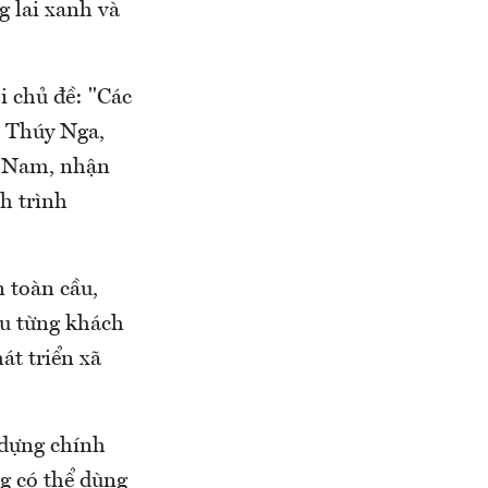
 lai xanh và
i chủ đề: "Các
m Thúy Nga,
t Nam, nhận
h trình
n toàn cầu,
ầu từng khách
át triển xã
 dựng chính
g có thể dùng