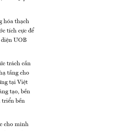
g hóa thạch
ớc tích cực để
ại diện UOB
ức trách cần
 hạ tầng cho
ng tại Việt
áng tạo, bền
 triển bền
ợc cho mình