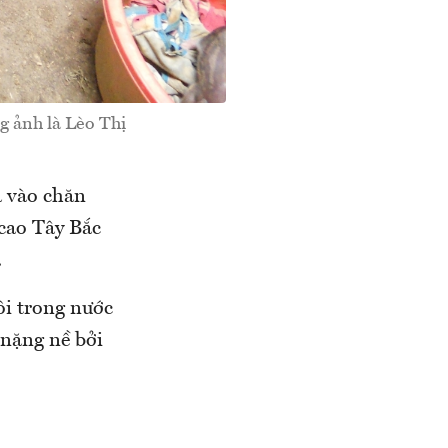
g ảnh là Lèo Thị
a vào chăn
 cao Tây Bắc
.
ôi trong nước
nặng nề bởi