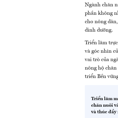
Ngành chăn nu
phần không nh
cho nông dân, 
dinh dưỡng.
Triển lãm trự
và góc nhìn c
vai trò của ng
nông hộ chăn 
triển Bền vữn
Triển lãm m
chăn nuôi và
và thúc đẩy