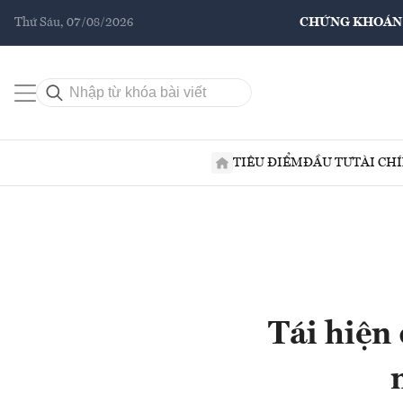
Thứ Sáu, 07/08/2026
CHỨNG KHOÁN
TIÊU ĐIỂM
ĐẦU TƯ
TÀI CH
Tái hiện