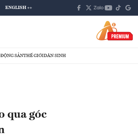
ENGLISH ++
 ĐỘNG SẢN
THẾ GIỚI
DÂN SINH
o qua góc
n