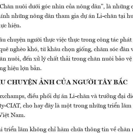
"Chăn nuôi dưới góc nhìn của nông dân", là những 
hính những nông dân tham gia dự án Li-chăn tại h
ực hiện.
u chuyện người thực việc thực trong công tác phát
 quê nghèo khó, từ khâu chọn giống, chăm sóc đàn v
ăn nuôi, đến xử lý chất thải trong chăn nuôi bảo vệ
ng hiệu lợn bản.
U CHUYỆN ẢNH CỦA NGƯỜI TÂY BẮC
xchamps, điều phối dự án Li-chăn và trưởng đại di
ty-CIAT, cho hay đây là một trong những triển lãm 
 Việt Nam.
ại triển lãm không chỉ hàm chứa thông tin về chăn