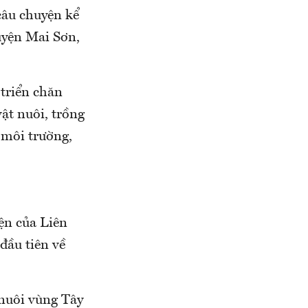
câu chuyện kể
uyện Mai Sơn,
 triển chăn
ật nuôi, trồng
 môi trường,
ện của Liên
đầu tiên về
 nuôi vùng Tây