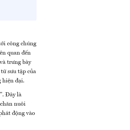
tới công chúng
liên quan đến
và trưng bày
 từ sưu tập của
 hiện đại.
". Đây là
 chăn nuôi
 phát động vào