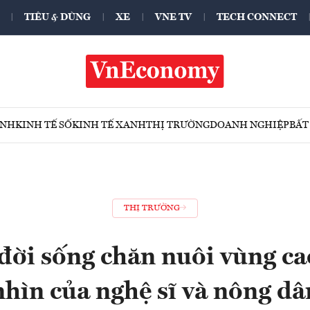
TIÊU & DÙNG
XE
VNE TV
TECH CONNECT
ÍNH
KINH TẾ SỐ
KINH TẾ XANH
THỊ TRƯỜNG
DOANH NGHIỆP
BẤT
THỊ TRƯỜNG
 đời sống chăn nuôi vùng ca
nhìn của nghệ sĩ và nông dâ