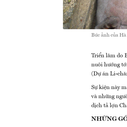
Bức ảnh của Hà 
Triển lãm do 
nuôi hướng tới
(Dự án Li-chă
Sự kiện này m
và những ngườ
dịch tả lợn Ch
NHỮNG GÓ