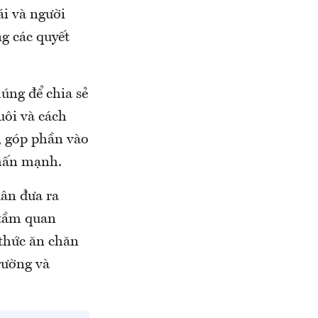
i và người
g các quyết
úng để chia sẻ
ôi và cách
, góp phần vào
nhấn mạnh.
ân đưa ra
 tầm quan
 thức ăn chăn
trường và