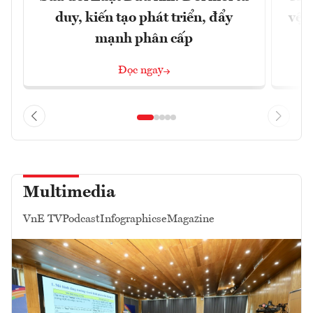
duy, kiến tạo phát triển, đẩy
vệ 
mạnh phân cấp
Đọc ngay
Multimedia
VnE TV
Podcast
Infographics
eMagazine