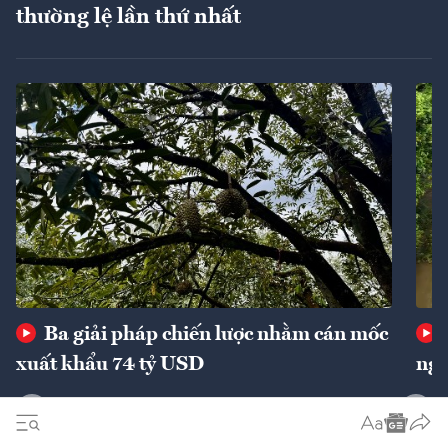
thường lệ lần thứ nhất
Ba giải pháp chiến lược nhằm cán mốc
xuất khẩu 74 tỷ USD
ngu