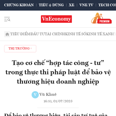
CHỨNG KHOÁN
TIÊU & DÙNG
XE
VNE TV
TECH CO
TIÊU ĐIỂM
ĐẦU TƯ
TÀI CHÍNH
KINH TẾ SỐ
KINH TẾ XANH
THỊ TRƯỜNG
Tạo cơ chế “hợp tác công - tư”
trong thực thi pháp luật để bảo vệ
thương hiệu doanh nghiệp
Vũ Khuê
V
16:51, 01/07/2023
Để bảo vệ thương hiệu, tài sản trí tuệ của