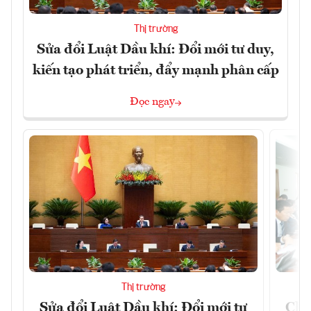
Thị trường
Sửa đổi Luật Dầu khí: Đổi mới tư duy,
kiến tạo phát triển, đẩy mạnh phân cấp
Đọc ngay
Thị trường
Sửa đổi Luật Dầu khí: Đổi mới tư
Chủ