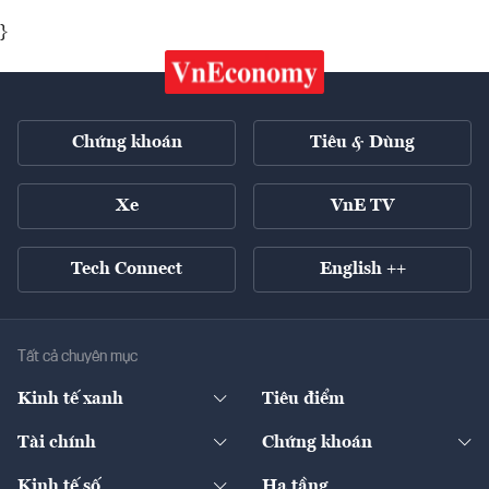
}
Chứng khoán
Tiêu & Dùng
Xe
VnE TV
Tech Connect
English ++
Tất cả chuyên mục
Kinh tế xanh
Tiêu điểm
Chuyển động xanh
Tài chính
Chứng khoán
Pháp lý
Ngân hàng
Doanh nghiệp niêm yết
Kinh tế số
Hạ tầng