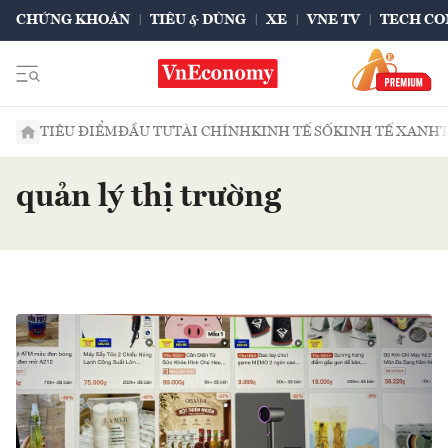
CHỨNG KHOÁN
TIÊU & DÙNG
XE
VNE TV
TECH CO
TIÊU ĐIỂM
ĐẦU TƯ
TÀI CHÍNH
KINH TẾ SỐ
KINH TẾ XANH
quản lý thị trường