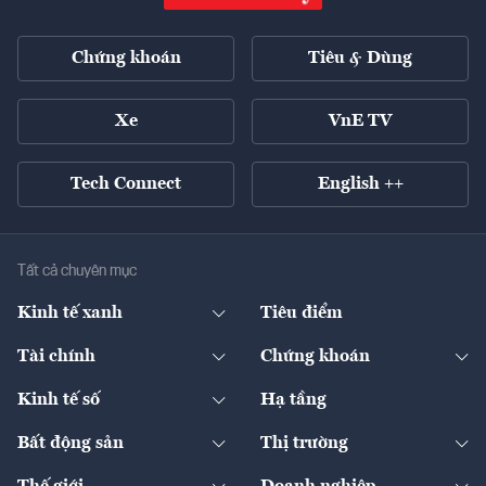
Chứng khoán
Tiêu & Dùng
Xe
VnE TV
Tech Connect
English ++
Tất cả chuyên mục
Kinh tế xanh
Tiêu điểm
Chuyển động xanh
Tài chính
Chứng khoán
Pháp lý
Ngân hàng
Doanh nghiệp niêm yết
Kinh tế số
Hạ tầng
Thương hiệu xanh
Thị trường vốn
Thị trường
Sản phẩm - Thị trường
Bất động sản
Thị trường
Diễn đàn
Thuế
Đầu tư
Tài sản số
Chính sách
Xuất nhập khẩu