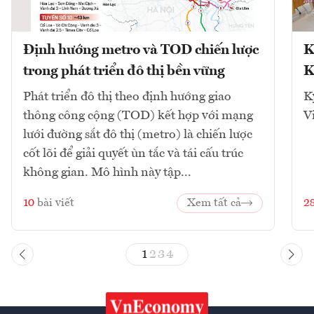
Định hướng metro và TOD chiến lược
K
trong phát triển đô thị bền vững
K
Phát triển đô thị theo định hướng giao
K
thông công cộng (TOD) kết hợp với mạng
V
lưới đường sắt đô thị (metro) là chiến lược
cốt lõi để giải quyết ùn tắc và tái cấu trúc
không gian. Mô hình này tập...
10
bài viết
Xem tất cả
2
1
2
3
4