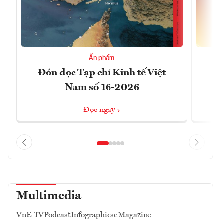
Ấn phẩm
Đón đọc Tạp chí Kinh tế Việt
Đ
Nam số 16-2026
Đọc ngay
Multimedia
VnE TV
Podcast
Infographics
eMagazine