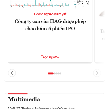
Doanh nghiệp niêm yết
Công ty con của HAG được phép
chào bán cổ phiếu IPO
Báo
và 
Đọc ngay
Multimedia
VnE TV
Podcast
Infographics
eMagazine