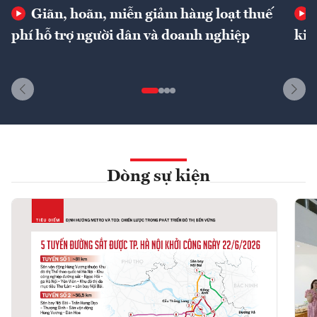
Giãn, hoãn, miễn giảm hàng loạt thuế
phí hỗ trợ người dân và doanh nghiệp
kin
Dòng sự kiện