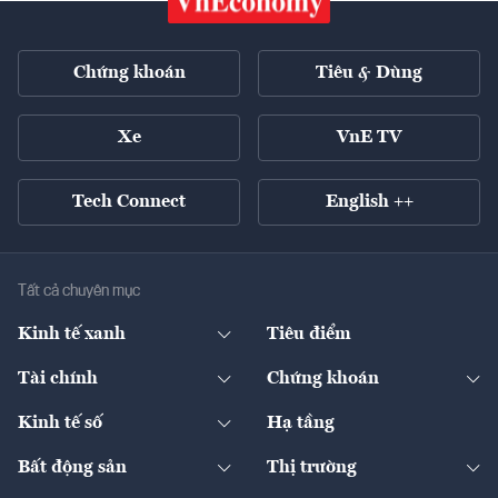
Chứng khoán
Tiêu & Dùng
Xe
VnE TV
Tech Connect
English ++
Tất cả chuyên mục
Kinh tế xanh
Tiêu điểm
Chuyển động xanh
Tài chính
Chứng khoán
Pháp lý
Ngân hàng
Doanh nghiệp niêm yết
Kinh tế số
Hạ tầng
Thương hiệu xanh
Thị trường vốn
Thị trường
Sản phẩm - Thị trường
Bất động sản
Thị trường
Diễn đàn
Thuế
Đầu tư
Tài sản số