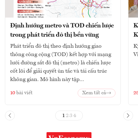
Định hướng metro và TOD chiến lược
K
trong phát triển đô thị bền vững
K
Phát triển đô thị theo định hướng giao
K
thông công cộng (TOD) kết hợp với mạng
V
lưới đường sắt đô thị (metro) là chiến lược
cốt lõi để giải quyết ùn tắc và tái cấu trúc
không gian. Mô hình này tập...
10
bài viết
Xem tất cả
2
1
2
3
4