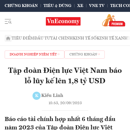
CHỨNG KHOÁN
TIÊU & DÙNG
XE
VNE TV
TECH CO
TIÊU ĐIỂM
ĐẦU TƯ
TÀI CHÍNH
KINH TẾ SỐ
KINH TẾ XANH
DOANH NGHIỆP NIÊM YẾT
CHỨNG KHOÁN
Tập đoàn Điện lực Việt Nam báo
lỗ lũy kế lên 1,8 tỷ USD
Kiều Linh
K
18:53, 20/09/2023
Báo cáo tài chính hợp nhất 6 tháng đầu
năm 2023 của Tập đoàn Điện lực Việt