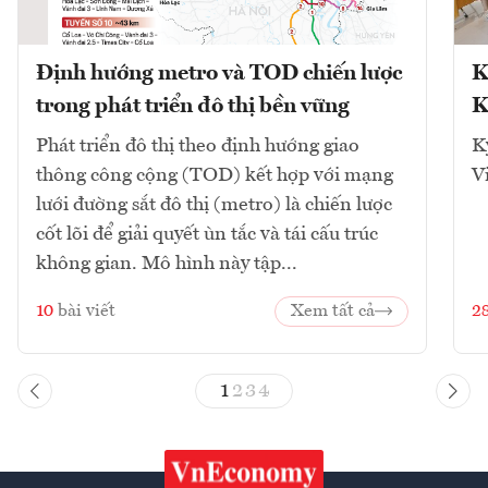
Định hướng metro và TOD chiến lược
K
trong phát triển đô thị bền vững
K
Phát triển đô thị theo định hướng giao
K
thông công cộng (TOD) kết hợp với mạng
V
lưới đường sắt đô thị (metro) là chiến lược
cốt lõi để giải quyết ùn tắc và tái cấu trúc
không gian. Mô hình này tập...
10
bài viết
Xem tất cả
2
1
2
3
4