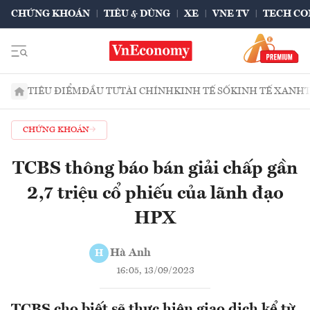
CHỨNG KHOÁN
TIÊU & DÙNG
XE
VNE TV
TECH CO
TIÊU ĐIỂM
ĐẦU TƯ
TÀI CHÍNH
KINH TẾ SỐ
KINH TẾ XANH
CHỨNG KHOÁN
TCBS thông báo bán giải chấp gần
2,7 triệu cổ phiếu của lãnh đạo
HPX
Hà Anh
H
16:05, 13/09/2023
TCBS cho biết sẽ thực hiện giao dịch kể từ