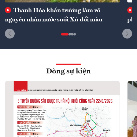
Thanh Hóa khẩn trương làm rõ
nguyên nhân nước suối Xú đổi màu
phí
Dòng sự kiện