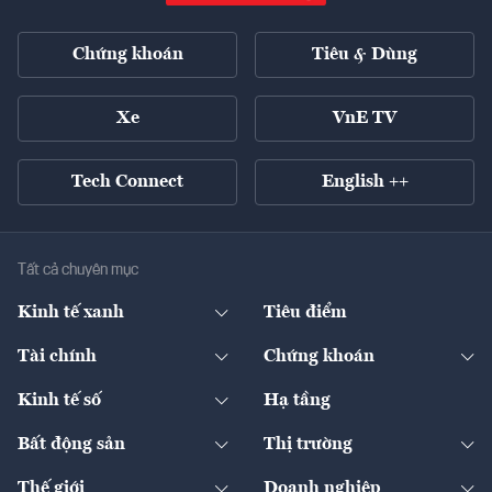
Chứng khoán
Tiêu & Dùng
Xe
VnE TV
Tech Connect
English ++
Tất cả chuyên mục
Kinh tế xanh
Tiêu điểm
Chuyển động xanh
Tài chính
Chứng khoán
Pháp lý
Ngân hàng
Doanh nghiệp niêm yết
Kinh tế số
Hạ tầng
Thương hiệu xanh
Thị trường vốn
Thị trường
Sản phẩm - Thị trường
Bất động sản
Thị trường
Diễn đàn
Thuế
Đầu tư
Tài sản số
Chính sách
Xuất nhập khẩu
Thế giới
Doanh nghiệp