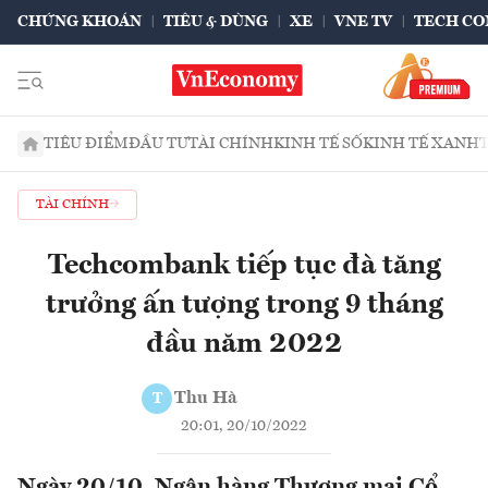
CHỨNG KHOÁN
TIÊU & DÙNG
XE
VNE TV
TECH CO
TIÊU ĐIỂM
ĐẦU TƯ
TÀI CHÍNH
KINH TẾ SỐ
KINH TẾ XANH
TÀI CHÍNH
Techcombank tiếp tục đà tăng
trưởng ấn tượng trong 9 tháng
đầu năm 2022
Thu Hà
T
20:01, 20/10/2022
Ngày 20/10, Ngân hàng Thương mại Cổ