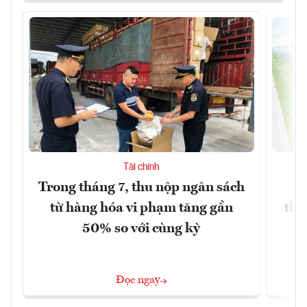
Tài chính
Trong tháng 7, thu nộp ngân sách
G
từ hàng hóa vi phạm tăng gần
thá
50% so với cùng kỳ
Đọc ngay