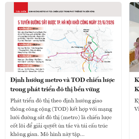
Định hướng metro và TOD chiến lược
K
trong phát triển đô thị bền vững
K
Phát triển đô thị theo định hướng giao
K
thông công cộng (TOD) kết hợp với mạng
V
lưới đường sắt đô thị (metro) là chiến lược
cốt lõi để giải quyết ùn tắc và tái cấu trúc
không gian. Mô hình này tập...