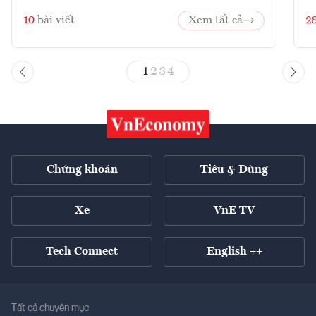
10
bài viết
Xem tất cả
2
1
2
3
4
Chứng khoán
Tiêu & Dùng
Xe
VnE TV
Tech Connect
English ++
Tất cả chuyên mục