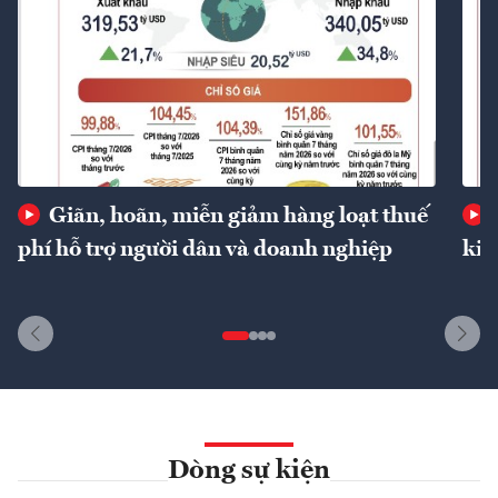
Giãn, hoãn, miễn giảm hàng loạt thuế
phí hỗ trợ người dân và doanh nghiệp
kin
Dòng sự kiện