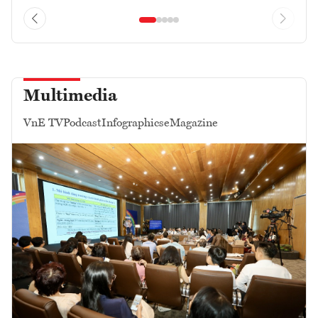
Multimedia
VnE TV
Podcast
Infographics
eMagazine