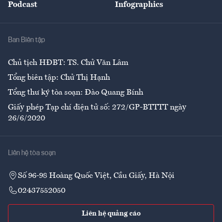
Podcast
Infographics
Giải trí
Y tế
Nhà
Ban Biên tập
Ẩm thực
Chủ tịch HĐBT: TS. Chử Văn Lâm
Tổng biên tập: Chử Thị Hạnh
Tổng thư ký tòa soạn: Đào Quang Bính
Giấy phép Tạp chí điện tử số: 272/GP-BTTTT ngày
26/6/2020
Liên hệ tòa soạn
Số 96-98 Hoàng Quốc Việt, Cầu Giấy, Hà Nội
02437552050
Liên hệ quảng cáo