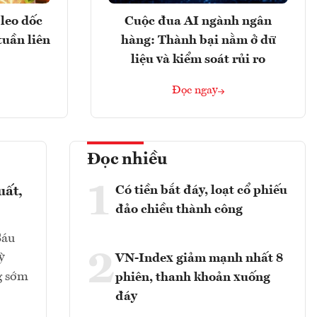
leo dốc
Cuộc đua AI ngành ngân
tuần liên
hàng: Thành bại nằm ở dữ
liệu và kiểm soát rủi ro
Đọc ngay
Đọc nhiều
1
Có tiền bắt đáy, loạt cổ phiếu
uất,
đảo chiều thành công
Sáu
2
ỳ
VN-Index giảm mạnh nhất 8
g sớm
phiên, thanh khoản xuống
đáy