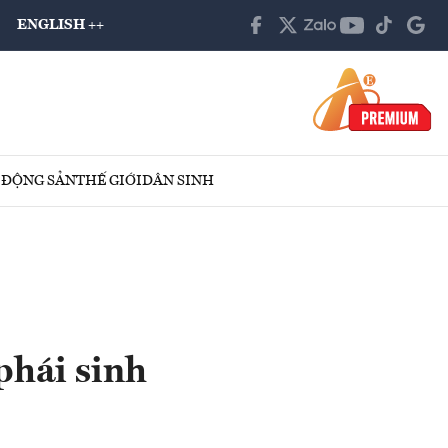
ENGLISH ++
 ĐỘNG SẢN
THẾ GIỚI
DÂN SINH
phái sinh