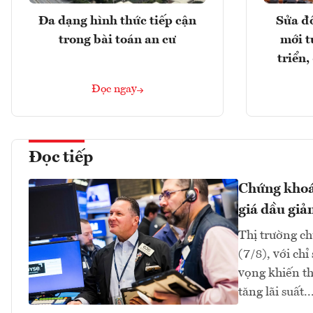
Đa dạng hình thức tiếp cận
Sửa đổ
trong bài toán an cư
mới t
triển
Đọc ngay
Đọc tiếp
Chứng khoán
giá dầu giả
Thị trường ch
(7/8), với ch
vọng khiến th
tăng lãi suất..