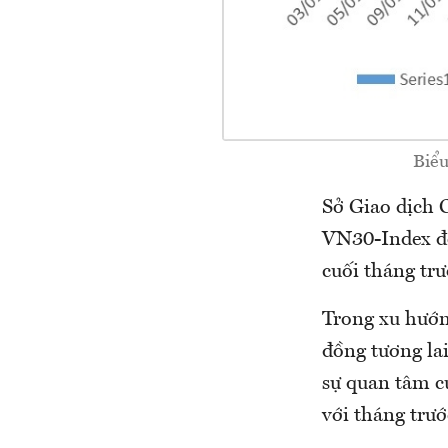
Biểu
Sở Giao dịch 
VN30-Index đó
cuối tháng trư
Trong xu hướn
đồng tương lai
sự quan tâm c
với tháng trư