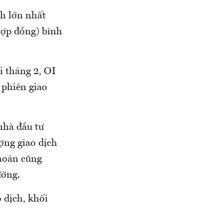
ch lớn nhất
hợp đồng) bình
i tháng 2, OI
 phiên giao
nhà đầu tư
ợng giao dịch
khoán cũng
ường.
 dịch, khối