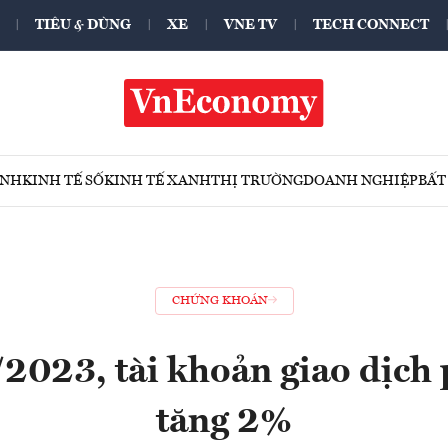
TIÊU & DÙNG
XE
VNE TV
TECH CONNECT
ÍNH
KINH TẾ SỐ
KINH TẾ XANH
THỊ TRƯỜNG
DOANH NGHIỆP
BẤT
CHỨNG KHOÁN
2023, tài khoản giao dịch 
tăng 2%