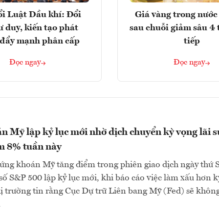
i Luật Dầu khí: Đổi
Giá vàng trong nước 
ư duy, kiến tạo phát
sau chuỗi giảm sâu 4 
, đẩy mạnh phân cấp
tiếp
Đọc ngay
Đọc ngay
 Mỹ lập kỷ lục mới nhờ dịch chuyển kỳ vọng lãi s
m 8% tuần này
ứng khoán Mỹ tăng điểm trong phiên giao dịch ngày thứ 
ỉ số S&P 500 lập kỷ lục mới, khi báo cáo việc làm xấu hơn k
ị trường tin rằng Cục Dự trữ Liên bang Mỹ (Fed) sẽ khôn
.