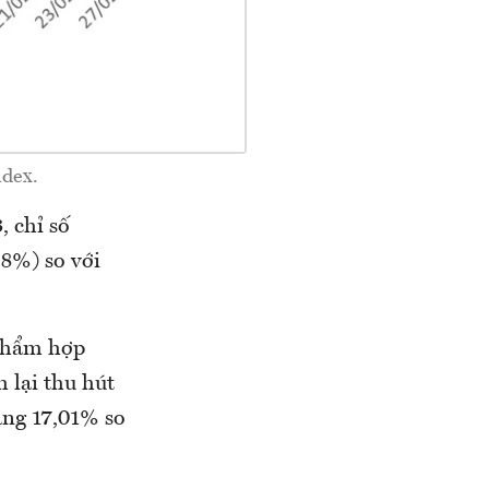
ndex.
 chỉ số
8%) so với
 phẩm hợp
 lại thu hút
ăng 17,01% so