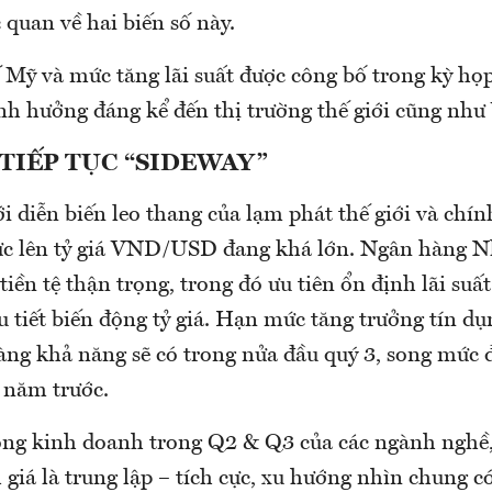
c quan về hai biến số này.
ế Mỹ và mức tăng lãi suất được công bố trong kỳ họ
ảnh hưởng đáng kể đến thị trường thế giới cũng như
TIẾP TỤC “SIDEWAY”
i diễn biến leo thang của lạm phát thế giới và chính
ực lên tỷ giá VND/USD đang khá lớn. Ngân hàng N
 tiền tệ thận trọng, trong đó ưu tiên ổn định lãi suấ
u tiết biến động tỷ giá. Hạn mức tăng trưởng tín d
ng khả năng sẽ có trong nửa đầu quý 3, song mức 
 năm trước.
vọng kinh doanh trong Q2 & Q3 của các ngành nghề
giá là trung lập – tích cực, xu hướng nhìn chung c