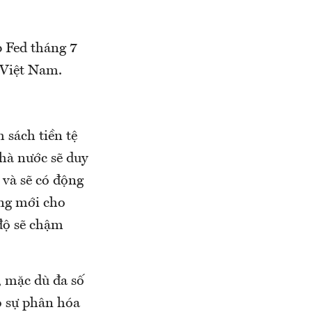
p Fed tháng 7
 Việt Nam.
 sách tiền tệ
hà nước sẽ duy
t và sẽ có động
ụng mới cho
độ sẽ chậm
, mặc dù đa số
ó sự phân hóa