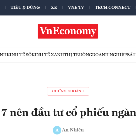
TIÊU & DÙNG
XE
VNE TV
TECH CONNECT
ÍNH
KINH TẾ SỐ
KINH TẾ XANH
THỊ TRƯỜNG
DOANH NGHIỆP
BẤT
CHỨNG KHOÁN
7 nên đầu tư cổ phiếu ngà
An Nhiên
A