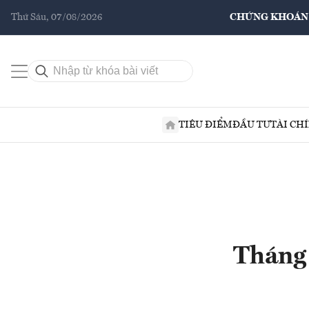
Thứ Sáu, 07/08/2026
CHỨNG KHOÁN
TIÊU ĐIỂM
ĐẦU TƯ
TÀI CH
Tháng 