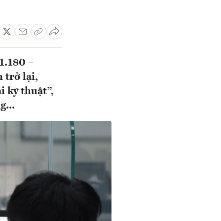
1.180 –
trở lại,
i kỹ thuật”,
g...