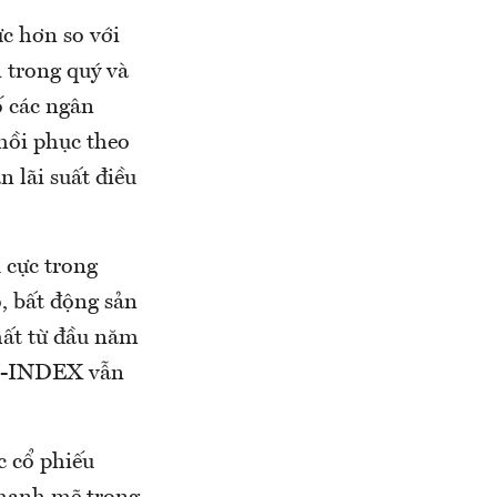
ực hơn so với
 trong quý và
ố các ngân
hồi phục theo
n lãi suất điều
 cực trong
, bất động sản
hất từ đầu năm
VN-INDEX vẫn
c cổ phiếu