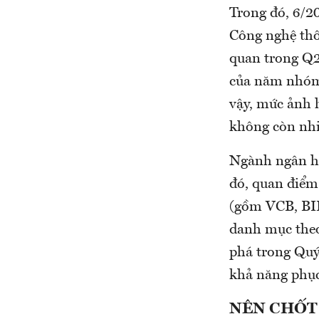
Trong đó, 6/20
Công nghệ thô
quan trong Q2
của năm nhóm 
vậy, mức ảnh
không còn nhi
Ngành ngân hà
đó, quan điểm
(gồm VCB, BI
danh mục theo 
phá trong Quý
khả năng phục
NÊN CHỐT 