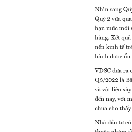
Nhìn sang Qúy 
Quý 2 vừa qua
hạn mức mới s
hàng. Kết quả
nền kinh tế tr
hành được ổn 
VDSC đưa ra d
Q3/2022 là Bất
và vật liệu x
đến nay, với
chưa cho thấy 
Nhà đầu tư cũn