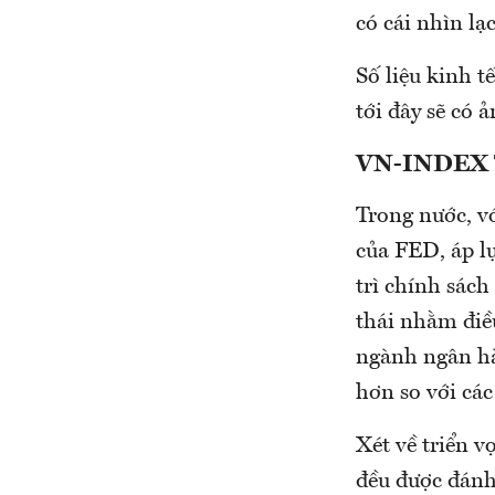
có cái nhìn lạ
Số liệu kinh t
tới đây sẽ có 
VN-INDEX 
Trong nước, vớ
của FED, áp l
trì chính sách
thái nhằm điề
ngành ngân hà
hơn so với các
Xét về triển 
đều được đánh 