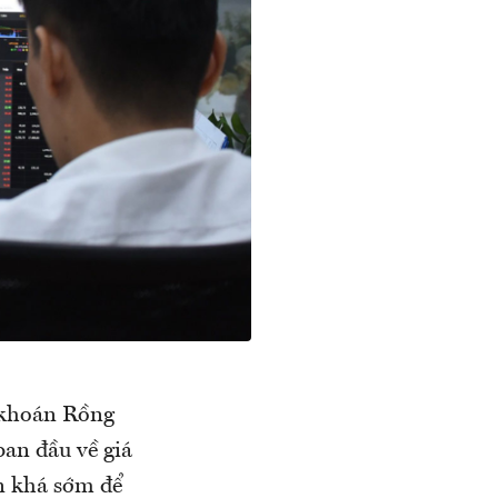
g khoán Rồng
ban đầu về giá
òn khá sớm để