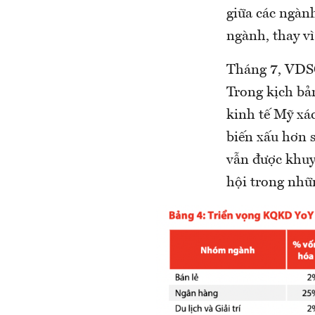
giữa các ngành
ngành, thay v
Tháng 7, VDSC
Trong kịch bản
kinh tế Mỹ xác
biến xấu hơn 
vẫn được khuyế
hội trong nhữ