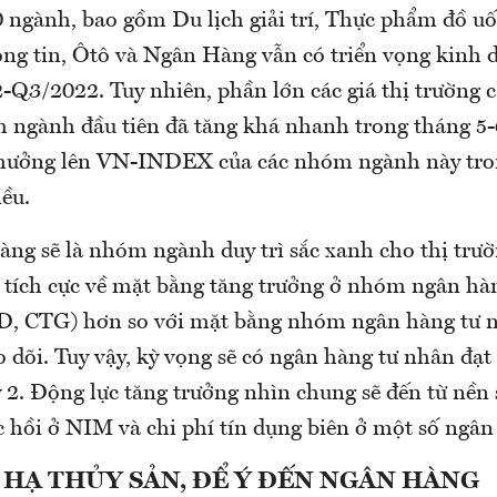
 ngành, bao gồm Du lịch giải trí, Thực phẩm đồ uố
ng tin, Ôtô và Ngân Hàng vẫn có triển vọng kinh
-Q3/2022. Tuy nhiên, phần lớn các giá thị trường c
ngành đầu tiên đã tăng khá nhanh trong tháng 5-
 hưởng lên VN-INDEX của các nhóm ngành này tro
ều.
ng sẽ là nhóm ngành duy trì sắc xanh cho thị trườ
 tích cực về mặt bằng tăng trưởng ở nhóm ngân h
D, CTG) hơn so với mặt bằng nhóm ngân hàng tư 
dõi. Tuy vậy, kỳ vọng sẽ có ngân hàng tư nhân đạt 
 2. Động lực tăng trưởng nhìn chung sẽ đến từ nền 
 hồi ở NIM và chi phí tín dụng biên ở một số ngân
HẠ THỦY SẢN, ĐỂ Ý ĐẾN NGÂN HÀNG