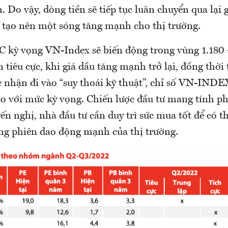
. Do vậy, dòng tiền sẽ tiếp tục luân chuyển qua lại
ì tạo nên một sóng tăng mạnh cho thị trường.
 kỳ vọng VN-Index sẽ biến động trong vùng 1.180 
 tiêu cực, khi giá dầu tăng mạnh trở lại, đồng thời
 nhận đi vào “suy thoái kỹ thuật”, chỉ số VN-INDE
so với mức kỳ vọng. Chiến lược đầu tư mang tính p
n nghị, nhà đầu tư cần duy trì sức mua tốt để có t
ng phiên dao động mạnh của thị trường.