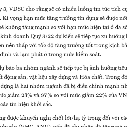
3, VDSC cho rằng sẽ có nhiều luồng tin tức tích c
. Kì vọng hạn mức tăng trưởng tín dụng sẽ được nới
ẽ không tăng mạnh so với hạn mức hiện tại ở đa s
 kinh doanh Quý 3/22 dự kiến sẽ tiếp tục xu hướng 
ên nền thấp với tốc độ tăng trưởng tốt trong kịch bả
định và lạm phát ở trong mức kiểm soát.
ự báo ba nhóm ngành sẽ tiếp tục bị ảnh hưởng tiêu
 động sản, vật liệu xây dựng và Hóa chất. Trong đó
ây dựng là hai nhóm ngành đã bị điều chỉnh mạnh n
 mức giảm 28% và 37% so với mức giảm 22% của 
các tín hiệu khởi sắc.
g được khuyến nghị chốt lời/hạ tỷ trọng đối với cá