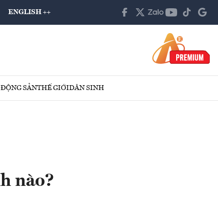
ENGLISH ++
 ĐỘNG SẢN
THẾ GIỚI
DÂN SINH
nh nào?