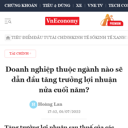
CHỨNG KHOÁN
TIÊU & DÙNG
XE
VNE TV
TECH CO
TIÊU ĐIỂM
ĐẦU TƯ
TÀI CHÍNH
KINH TẾ SỐ
KINH TẾ XANH
TÀI CHÍNH
Doanh nghiệp thuộc ngành nào sẽ
dẫn đầu tăng trưởng lợi nhuận
nửa cuối năm?
Hoàng Lan
H
17:52, 05/07/2022
Tăng trưởng lợi nhuận sau thuế của các