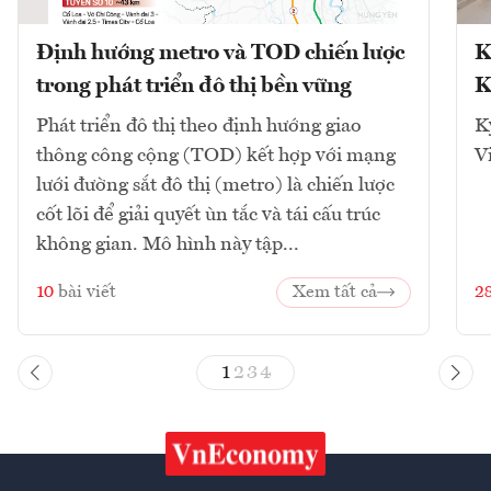
Định hướng metro và TOD chiến lược
K
trong phát triển đô thị bền vững
K
Phát triển đô thị theo định hướng giao
K
thông công cộng (TOD) kết hợp với mạng
V
lưới đường sắt đô thị (metro) là chiến lược
cốt lõi để giải quyết ùn tắc và tái cấu trúc
không gian. Mô hình này tập...
10
bài viết
Xem tất cả
2
1
2
3
4