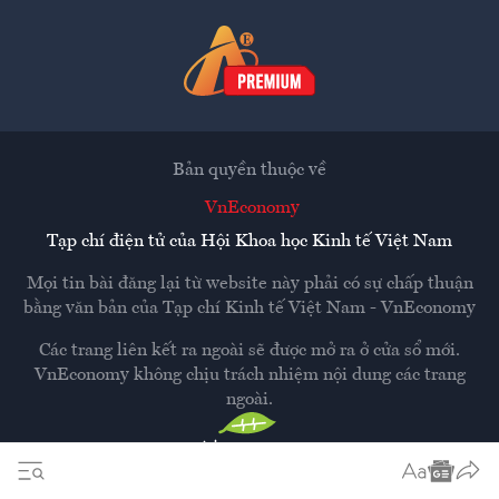
Bản quyền thuộc về
VnEconomy
Tạp chí điện tử của Hội Khoa học Kinh tế Việt Nam
Mọi tin bài đăng lại từ website này phải có sự chấp thuận
bằng văn bản của
Tạp chí Kinh tế Việt Nam - VnEconomy
Các trang liên kết ra ngoài sẽ được mở ra ở cửa sổ mới.
VnEconomy không chịu trách nhiệm nội dung các trang
ngoài.
Thiết kế và phát triển bởi
Hemera Media