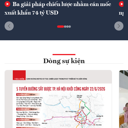
Ba giải pháp chiến lược nhằm cán mốc
xuất khẩu 74 tỷ USD
ngu
Dòng sự kiện