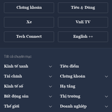
Chứng khoán
Tiêu & Dùng
Xe
VnE TV
Tech Connect
English ++
Tất cả chuyên mục
Kinh tế xanh
Tiêu điểm
Chuyển động xanh
Tài chính
Chứng khoán
Pháp lý
Ngân hàng
Doanh nghiệp niêm yết
Kinh tế số
Hạ tầng
Thương hiệu xanh
Thị trường vốn
Thị trường
Sản phẩm - Thị trường
Bất động sản
Thị trường
Diễn đàn
Thuế
Đầu tư
Tài sản số
Chính sách
Xuất nhập khẩu
Thế giới
Doanh nghiệp
Bảo hiểm
Quốc tế
Dịch vụ số