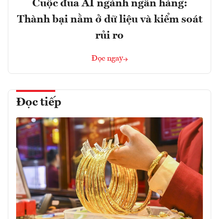
Cuộc đua AI ngành ngân hàng:
Thành bại nằm ở dữ liệu và kiểm soát
rủi ro
Đọc ngay
Đọc tiếp