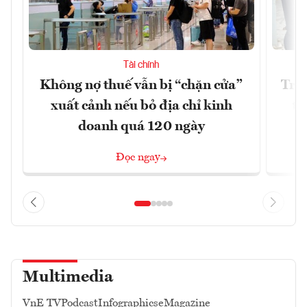
Tài chính
Không nợ thuế vẫn bị “chặn cửa”
Tron
xuất cảnh nếu bỏ địa chỉ kinh
từ
doanh quá 120 ngày
Đọc ngay
Multimedia
VnE TV
Podcast
Infographics
eMagazine