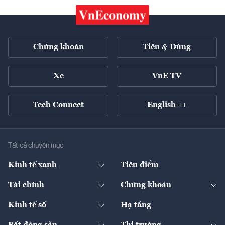
Chứng khoán
Tiêu & Dùng
Xe
VnE TV
Tech Connect
English ++
Tất cả chuyên mục
Kinh tế xanh
Tiêu điểm
Chuyển động xanh
Tài chính
Chứng khoán
Pháp lý
Ngân hàng
Doanh nghiệp niêm yết
Kinh tế số
Hạ tầng
Thương hiệu xanh
Thị trường vốn
Thị trường
Sản phẩm - Thị trường