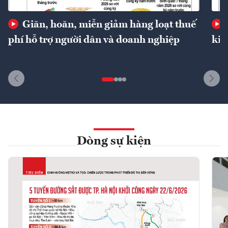
Giãn, hoãn, miễn giảm hàng loạt thuế
phí hỗ trợ người dân và doanh nghiệp
kin
Dòng sự kiện