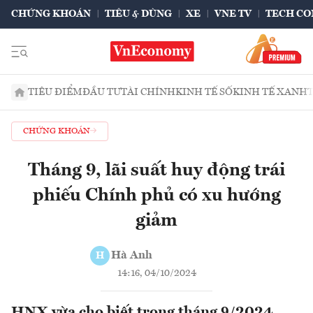
CHỨNG KHOÁN
TIÊU & DÙNG
XE
VNE TV
TECH CO
TIÊU ĐIỂM
ĐẦU TƯ
TÀI CHÍNH
KINH TẾ SỐ
KINH TẾ XANH
CHỨNG KHOÁN
Tháng 9, lãi suất huy động trái
phiếu Chính phủ có xu hướng
giảm
Hà Anh
H
14:16, 04/10/2024
HNX vừa cho biết trong tháng 9/2024,