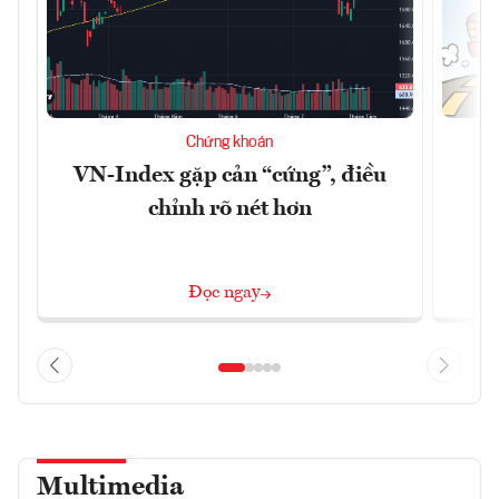
Chứng khoán
VN-Index gặp cản “cứng”, điều
B
chỉnh rõ nét hơn
Đọc ngay
Multimedia