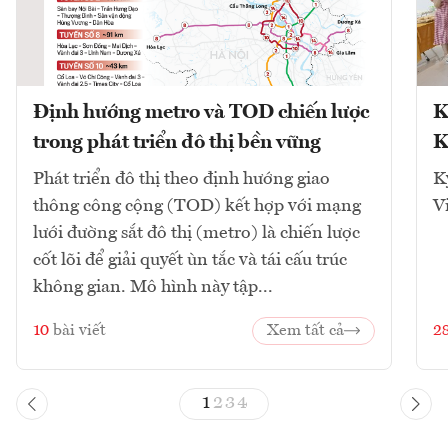
Định hướng metro và TOD chiến lược
K
trong phát triển đô thị bền vững
K
Phát triển đô thị theo định hướng giao
K
thông công cộng (TOD) kết hợp với mạng
V
lưới đường sắt đô thị (metro) là chiến lược
cốt lõi để giải quyết ùn tắc và tái cấu trúc
không gian. Mô hình này tập...
10
bài viết
Xem tất cả
2
1
2
3
4