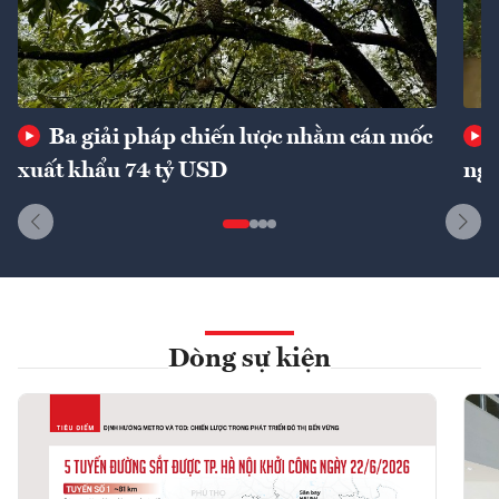
Ba giải pháp chiến lược nhằm cán mốc
xuất khẩu 74 tỷ USD
ngu
Dòng sự kiện