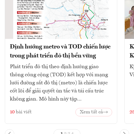
Định hướng metro và TOD chiến lược
K
trong phát triển đô thị bền vững
K
Phát triển đô thị theo định hướng giao
K
thông công cộng (TOD) kết hợp với mạng
V
lưới đường sắt đô thị (metro) là chiến lược
cốt lõi để giải quyết ùn tắc và tái cấu trúc
không gian. Mô hình này tập...
10
bài viết
Xem tất cả
2
1
2
3
4