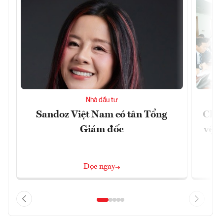
Nhà đầu tư
Sandoz Việt Nam có tân Tổng
Chủ
Giám đốc
vệ 
Đọc ngay