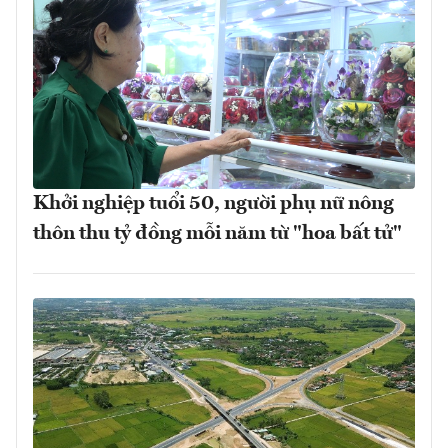
Khởi nghiệp tuổi 50, người phụ nữ nông
thôn thu tỷ đồng mỗi năm từ "hoa bất tử"