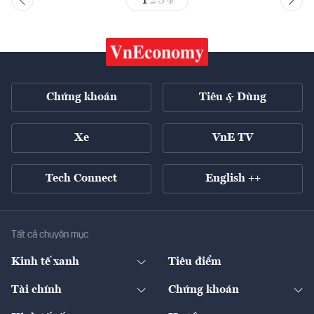
Chứng khoán
Tiêu & Dùng
Xe
VnE TV
Tech Connect
English ++
Tất cả chuyên mục
Kinh tế xanh
Tiêu điểm
Chuyển động xanh
Tài chính
Chứng khoán
Pháp lý
Ngân hàng
Doanh nghiệp niêm yết