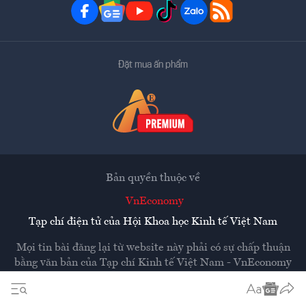
Đặt mua ấn phẩm
Bản quyền thuộc về
VnEconomy
Tạp chí điện tử của Hội Khoa học Kinh tế Việt Nam
Mọi tin bài đăng lại từ website này phải có sự chấp thuận
bằng văn bản của
Tạp chí Kinh tế Việt Nam - VnEconomy
Các trang liên kết ra ngoài sẽ được mở ra ở cửa sổ mới.
VnEconomy không chịu trách nhiệm nội dung các trang