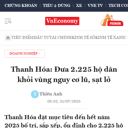
CHỨNG KHOÁN
TIÊU & DÙNG
XE
VNE TV
TECH CO
TIÊU ĐIỂM
ĐẦU TƯ
TÀI CHÍNH
KINH TẾ SỐ
KINH TẾ XANH
DOANH NGHIỆP
Thanh Hóa: Đưa 2.225 hộ dân
khỏi vùng nguy cơ lũ, sạt lở
Thiên Anh
T
08:32, 31/07/2025
Thanh Hóa đặt mục tiêu đến hết năm
2025 bố trí, sắp xếp, ổn định cho 2.225 hộ